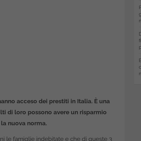
P
g
m
D
f
p
B
q
m
nno acceso dei prestiti in Italia. È una
lti di loro possono avere un risparmio
n la nuova norma.
ioni le famiglie indebitate e che di queste 3