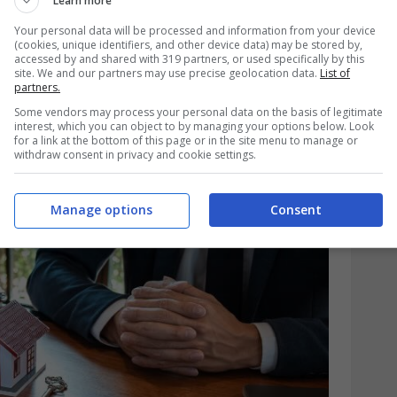
Learn more
Your personal data will be processed and information from your device
(cookies, unique identifiers, and other device data) may be stored by,
accessed by and shared with 319 partners, or used specifically by this
site. We and our partners may use precise geolocation data.
List of
partners.
Some vendors may process your personal data on the basis of legitimate
interest, which you can object to by managing your options below. Look
for a link at the bottom of this page or in the site menu to manage or
withdraw consent in privacy and cookie settings.
Manage options
Consent