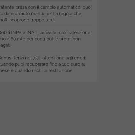
atente presa con il cambio automatico: puoi
uidare un’auto manuale? La regola che
olti scoprono troppo tardi
ebiti INPS e INAIL, arriva la maxi rateazione:
ino a 60 rate per contributi e premi non
agati
onus Renzi nel 730, attenzione agli errori:
uando puoi recuperare fino a 100 euro al
ese e quando rischi la restituzione