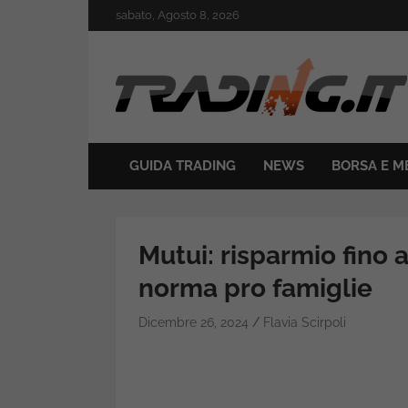
Skip
sabato, Agosto 8, 2026
to
content
Il mondo del trading online
Trading.it
GUIDA TRADING
NEWS
BORSA E M
Mutui: risparmio fino 
norma pro famiglie
Dicembre 26, 2024
Flavia Scirpoli