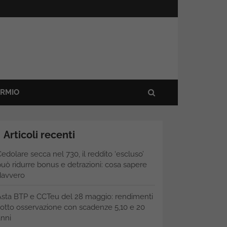
ARMIO
Articoli recenti
edolare secca nel 730, il reddito ‘escluso’
uò ridurre bonus e detrazioni: cosa sapere
davvero
Asta BTP e CCTeu del 28 maggio: rendimenti
otto osservazione con scadenze 5,10 e 20
nni