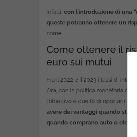
Infatti,
con l’introduzione di una
queste potranno ottenere un risp
come.
Come ottenere il ri
euro sui mutui
Fra il 2022 e il 2023 i tassi di inter
Ora, con la politica monetaria del
l’obiettivo è quello di riportarli al 4
avere dei vantaggi quando stipul
quando comprano auto o elettro