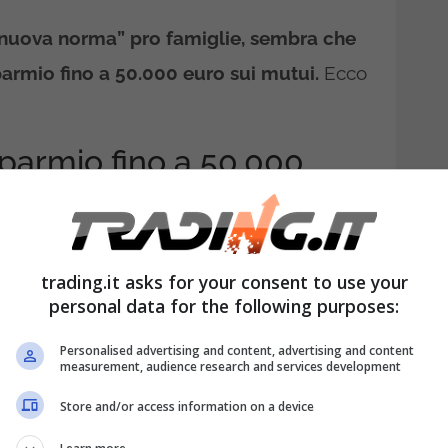
 “nuova norma” pro famiglie, sembra che
armio fino a 50.000 euro sui mutui.
Ecco
sparmio fino a 50.000
essi sui mutui sono arrivati a toccare il 4,5%.
trading.it asks for your consent to use your
la Banca Centrale Euopea meno restrittiva,
personal data for the following purposes:
,25%.
Questo permetterà alle famiglie di
Personalised advertising and content, advertising and content
ano mutui per l’acquisto della casa o
measurement, audience research and services development
domestici.
Store and/or access information on a device