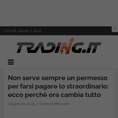
Skip
venerdì, Agosto 7, 2026
to
content
Il mondo del trading online
Trading.it
Non serve sempre un permesso
per farsi pagare lo straordinario:
ecco perchè ora cambia tutto
Giugno 29, 2025
Gerardo Marciano