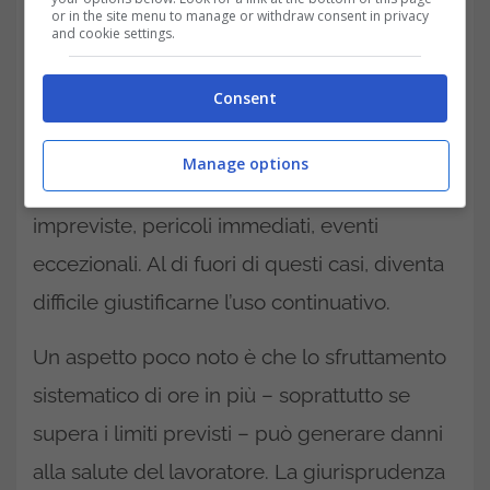
or in the site menu to manage or withdraw consent in privacy
Non tutto però è nelle mani degli accordi
and cookie settings.
sindacali. Quando non ci sono indicazioni
Consent
precise, lo
straordinario
può essere usato
fino a 250 ore all’anno. Deve però esserci
Manage options
una necessità reale: esigenze produttive
impreviste, pericoli immediati, eventi
eccezionali. Al di fuori di questi casi, diventa
difficile giustificarne l’uso continuativo.
Un aspetto poco noto è che lo sfruttamento
sistematico di ore in più – soprattutto se
supera i limiti previsti – può generare danni
alla salute del lavoratore. La giurisprudenza