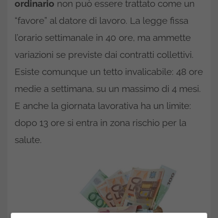
ordinario
non può essere trattato come un
“favore” al datore di lavoro. La legge fissa
l’orario settimanale in 40 ore, ma ammette
variazioni se previste dai contratti collettivi.
Esiste comunque un tetto invalicabile: 48 ore
medie a settimana, su un massimo di 4 mesi.
E anche la giornata lavorativa ha un limite:
dopo 13 ore si entra in zona rischio per la
salute.