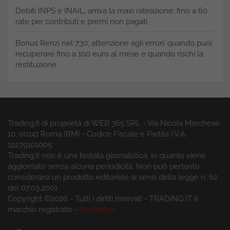
Debiti INPS e INAIL, arriva la maxi rateazione: fino a 60
rate per contributi e premi non pagati
Bonus Renzi nel 730, attenzione agli errori: quando puoi
recuperare fino a 100 euro al mese e quando rischi la
restituzione
Trading.it di proprietà di WEB 365 SRL - Via Nicola Marchese
10, 00141 Roma (RM) - Codice Fiscale e Partita I.V.A.
12279101005
Trading.it non è una testata giornalistica, in quanto viene
aggiornato senza alcuna periodicità. Non può pertanto
considerarsi un prodotto editoriale ai sensi della legge n. 62
del 07.03.2001
Copyright ©2026 - Tutti i diritti riservati - TRADING.IT è
marchio registrato -
Contattaci