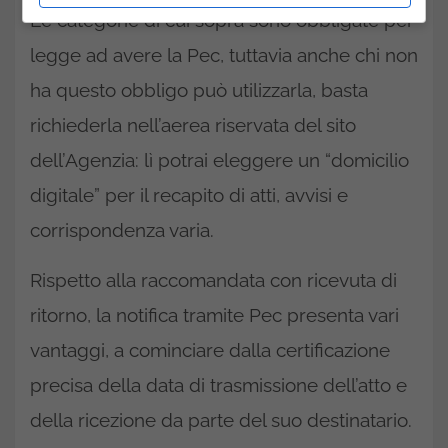
Le categorie di cui sopra sono obbligate per
legge ad avere la Pec, tuttavia anche chi non
ha questo obbligo può utilizzarla, basta
richiederla nell’aerea riservata del sito
dell’Agenzia: lì potrai eleggere un “domicilio
digitale” per il recapito di atti, avvisi e
corrispondenza varia.
Rispetto alla raccomandata con ricevuta di
ritorno, la notifica tramite Pec presenta vari
vantaggi, a cominciare dalla certificazione
precisa della data di trasmissione dell’atto e
della ricezione da parte del suo destinatario.