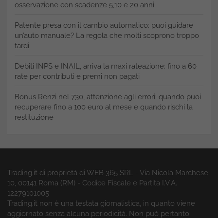
osservazione con scadenze 5,10 e 20 anni
Patente presa con il cambio automatico: puoi guidare
un’auto manuale? La regola che molti scoprono troppo
tardi
Debiti INPS e INAIL, arriva la maxi rateazione: fino a 60
rate per contributi e premi non pagati
Bonus Renzi nel 730, attenzione agli errori: quando puoi
recuperare fino a 100 euro al mese e quando rischi la
restituzione
Trading.it di proprietà di WEB 365 SRL - Via Nicola Marchese
10, 00141 Roma (RM) - Codice Fiscale e Partita I.V.A.
12279101005
Trading.it non è una testata giornalistica, in quanto viene
aggiornato senza alcuna periodicità. Non può pertanto