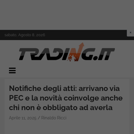
Skip
sabato, Agosto 8, 2026
to
content
Il mondo del trading online
Trading.it
Notifiche degli atti: arrivano via
PEC e la novità coinvolge anche
chi non è obbligato ad averla
Aprile 11, 2025
Rinaldo Ricci