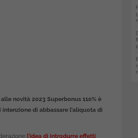
P
g
m
D
f
p
B
q
m
ve alle novità 2023 Superbonus 110% è
 intenzione di abbassare l’aliquota di
iderazione
l’idea di introdurre effetti