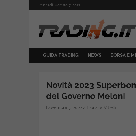
Skip
venerdì, Agosto 7, 2026
to
content
Il mondo del trading online
Trading.it
GUIDA TRADING
NEWS
BORSA E M
Novità 2023 Superbonu
del Governo Meloni
Novembre 5, 2022
Floriana Vitiello