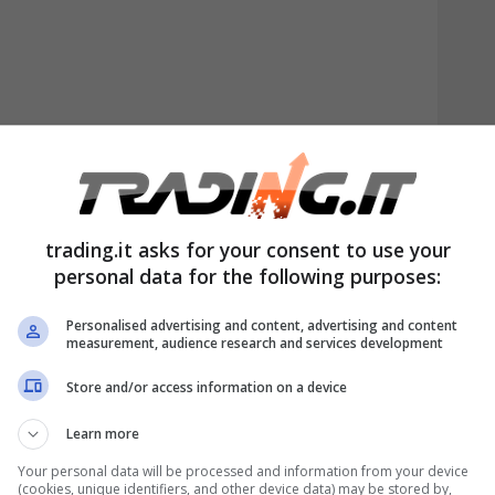
è anche quella di consentire, di nuovo,
ifici unifamiliari.
nus 110%: le ipotesi al
trading.it asks for your consent to use your
personal data for the following purposes:
Personalised advertising and content, advertising and content
le forze politiche di centro-destra si è
measurement, audience research and services development
tare la crescita relativa al Superbonus
Store and/or access information on a device
della Meloni è quella di dare
certezze agli
Learn more
ufruito della misura edilizia, ma che si
Your personal data will be processed and information from your device
(cookies, unique identifiers, and other device data) may be stored by,