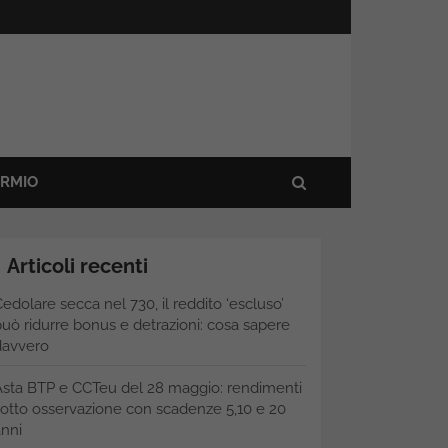
ARMIO
Articoli recenti
edolare secca nel 730, il reddito ‘escluso’
uò ridurre bonus e detrazioni: cosa sapere
davvero
Asta BTP e CCTeu del 28 maggio: rendimenti
otto osservazione con scadenze 5,10 e 20
nni