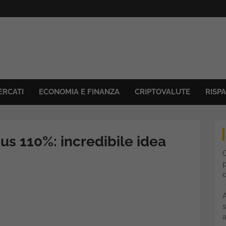
ERCATI
ECONOMIA E FINANZA
CRIPTOVALUTE
RISP
s 110%: incredibile idea
C
p
s
a