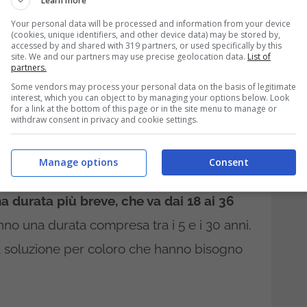
Learn more
le del prezzo di aggiudicazione e della
Your personal data will be processed and information from your device
(cookies, unique identifiers, and other device data) may be stored by,
emissione.
accessed by and shared with 319 partners, or used specifically by this
site. We and our partners may use precise geolocation data.
List of
partners.
osa differiscono dai
Some vendors may process your personal data on the basis of legitimate
interest, which you can object to by managing your options below. Look
sono i benefici per gli
for a link at the bottom of this page or in the site menu to manage or
withdraw consent in privacy and cookie settings.
Manage options
Consent
Short Term rispetto ai tradizionali Buoni
 durata più breve, che va dai 18 ai 36
anno una durata compresa tra i 5 e i 30 anni.
 soluzione per coloro che hanno bisogno