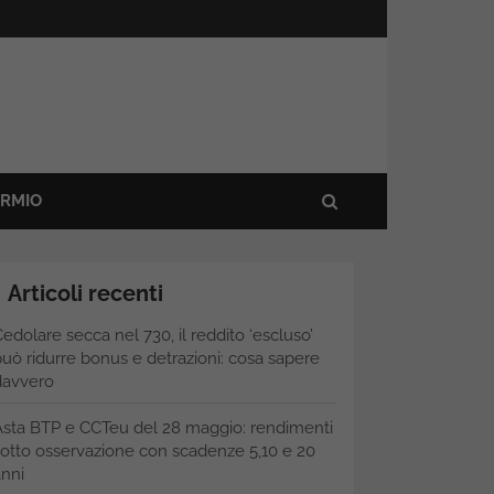
ARMIO
Articoli recenti
edolare secca nel 730, il reddito ‘escluso’
uò ridurre bonus e detrazioni: cosa sapere
davvero
Asta BTP e CCTeu del 28 maggio: rendimenti
otto osservazione con scadenze 5,10 e 20
nni