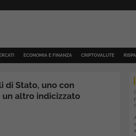
ERCATI
ECONOMIA E FINANZA
CRIPTOVALUTE
RISP
li di Stato, uno con
C
un altro indicizzato
p
s
a