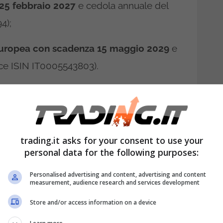
25 febbraio 2027
e cedola annuale del
4);
e europea con scadenza 15 maggio 2029
e
ice ISIN IT0005543803).
ato che hanno cedole fisse semestrali e
18 e un massimo di 36 mesi. Il BTP
(BTP€i) è un titolo di Stato che protegge
trading.it asks for your consent to use your
ivello dei prezzi, perché il capitale
personal data for the following purposes:
utati sulla base dell’inflazione
Personalised advertising and content, advertising and content
rostat tramite l’Indice Armonizzato dei
measurement, audience research and services development
usione del tabacco.
Store and/or access information on a device
 titoli di Stato sarà quello dell’asta