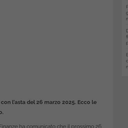
P
g
m
D
f
p
B
q
m
o con l’asta del 26 marzo 2025. Ecco le
o.
 Finanze ha comunicato che il prossimo 26