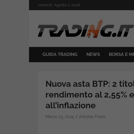
Skip
venerdì, Agosto 7, 2026
to
content
Il mondo del trading online
Trading.it
GUIDA TRADING
NEWS
BORSA E M
Nuova asta BTP: 2 tito
rendimento al 2,55% e 
all’inflazione
Marzo 23, 2025
Antonia Festa