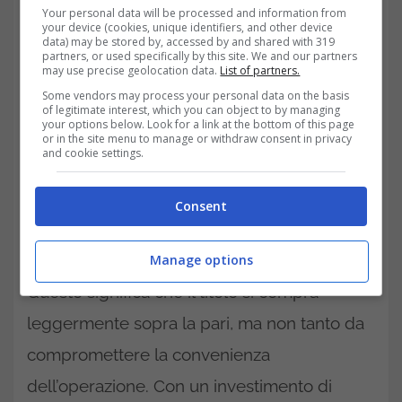
Your personal data will be processed and information from
your device (cookies, unique identifiers, and other device
data) may be stored by, accessed by and shared with 319
partners, or used specifically by this site. We and our partners
may use precise geolocation data.
List of partners.
Some vendors may process your personal data on the basis
of legitimate interest, which you can object to by managing
your options below. Look for a link at the bottom of this page
or in the site menu to manage or withdraw consent in privacy
and cookie settings.
Consent
Il prezzo di acquisto attuale è di circa 100,97.
Manage options
Questo significa che il titolo si compra
leggermente sopra la pari, ma non tanto da
compromettere la convenienza
dell’operazione. Con un investimento di