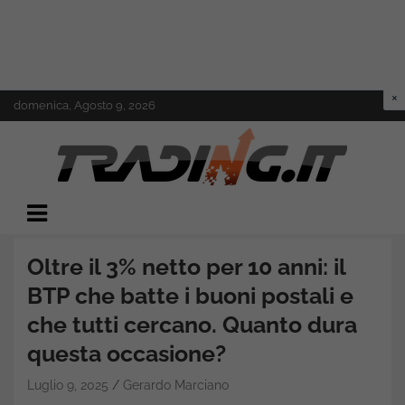
Skip
domenica, Agosto 9, 2026
to
content
Il mondo del trading online
Trading.it
Oltre il 3% netto per 10 anni: il
BTP che batte i buoni postali e
che tutti cercano. Quanto dura
questa occasione?
Luglio 9, 2025
Gerardo Marciano