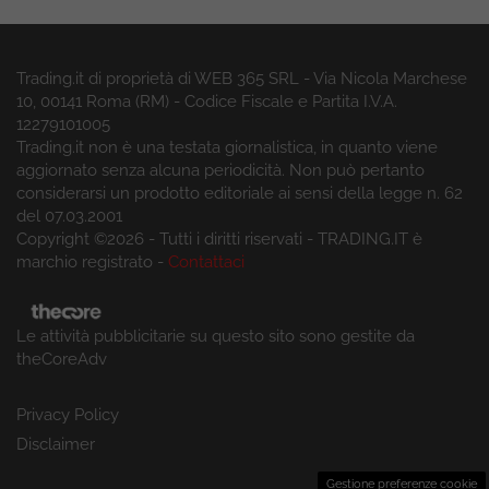
Trading.it di proprietà di WEB 365 SRL - Via Nicola Marchese
10, 00141 Roma (RM) - Codice Fiscale e Partita I.V.A.
12279101005
Trading.it non è una testata giornalistica, in quanto viene
aggiornato senza alcuna periodicità. Non può pertanto
considerarsi un prodotto editoriale ai sensi della legge n. 62
del 07.03.2001
Copyright ©2026 - Tutti i diritti riservati - TRADING.IT è
marchio registrato -
Contattaci
Le attività pubblicitarie su questo sito sono gestite da
theCoreAdv
Privacy Policy
Disclaimer
Gestione preferenze cookie