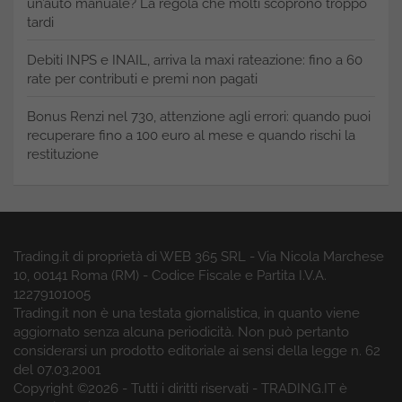
un’auto manuale? La regola che molti scoprono troppo
tardi
Debiti INPS e INAIL, arriva la maxi rateazione: fino a 60
rate per contributi e premi non pagati
Bonus Renzi nel 730, attenzione agli errori: quando puoi
recuperare fino a 100 euro al mese e quando rischi la
restituzione
Trading.it di proprietà di WEB 365 SRL - Via Nicola Marchese
10, 00141 Roma (RM) - Codice Fiscale e Partita I.V.A.
12279101005
Trading.it non è una testata giornalistica, in quanto viene
aggiornato senza alcuna periodicità. Non può pertanto
considerarsi un prodotto editoriale ai sensi della legge n. 62
del 07.03.2001
Copyright ©2026 - Tutti i diritti riservati - TRADING.IT è