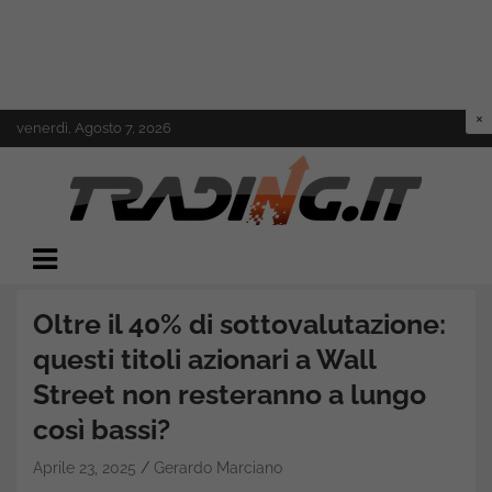
Skip
venerdì, Agosto 7, 2026
to
content
Il mondo del trading online
Trading.it
Oltre il 40% di sottovalutazione:
questi titoli azionari a Wall
Street non resteranno a lungo
così bassi?
Aprile 23, 2025
Gerardo Marciano