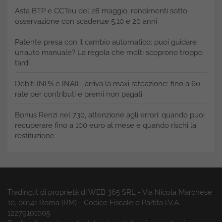
Asta BTP e CCTeu del 28 maggio: rendimenti sotto
osservazione con scadenze 5,10 e 20 anni
Patente presa con il cambio automatico: puoi guidare
un’auto manuale? La regola che molti scoprono troppo
tardi
Debiti INPS e INAIL, arriva la maxi rateazione: fino a 60
rate per contributi e premi non pagati
Bonus Renzi nel 730, attenzione agli errori: quando puoi
recuperare fino a 100 euro al mese e quando rischi la
restituzione
Trading.it di proprietà di WEB 365 SRL - Via Nicola Marchese
10, 00141 Roma (RM) - Codice Fiscale e Partita I.V.A.
12279101005