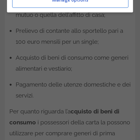
Bonifico postale per pagare la rata del
mutuo o quella dell’affitto di casa;
Prelievo di contante allo sportello pari a
100 euro mensili per un single;
Acquisto di beni di consumo come generi
alimentari e vestiario;
Pagamento delle utenze domestiche e dei
servizi.
Per quanto riguarda l’a
cquisto di beni di
consumo
i possessori della carta la possono
utilizzare per comprare generi di prima