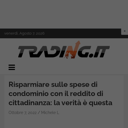
Skip
venerdì, Agosto 7, 2026
to
content
Il mondo del trading online
Trading.it
Risparmiare sulle spese di
condominio con il reddito di
cittadinanza: la verità è questa
Ottobre 7, 2022
Michele L