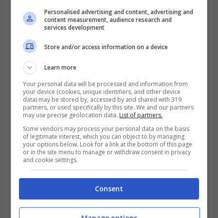
Personalised advertising and content, advertising and
content measurement, audience research and
services development
Store and/or access information on a device
Learn more
Your personal data will be processed and information from
your device (cookies, unique identifiers, and other device
data) may be stored by, accessed by and shared with 319
partners, or used specifically by this site. We and our partners
Il funzionamento del sussidio è molto
may use precise geolocation data.
List of partners.
Some vendors may process your personal data on the basis
semplice e si riceve ogni mese l’accredito
of legitimate interest, which you can object to by managing
your options below. Look for a link at the bottom of this page
della cifra assegnata direttamente su una
or in the site menu to manage or withdraw consent in privacy
and cookie settings.
prepagata, denominata
Carta Reddito di
Cittadinanza
. Con questa carta si possono
Consent
effettuare diverse operazioni, quali:
Manage options