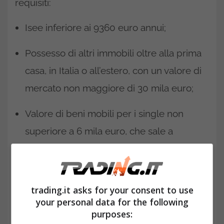
requisiti:
Isee inferiore ai 9360 euro annui;
Possesso di altri immobili oltre alla prima
casa, in Italia o all’estero, con un valore di
mercato non maggiore di 30 mila euro;
Valore di beni mobili per i single non
superiore a 6 mila euro, che sale a
seconda di quanti soggetti compongono
la famiglia (se ci sono più figli o persone
con disabilità).
trading.it asks for your consent to use
your personal data for the following
purposes: