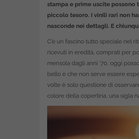
stampa e prime uscite possono t
piccolo tesoro. I
vinili rari
non han
nasconde nei dettagli. E chiunqu
C’è un fascino tutto speciale nel ri
ricevuti in eredità, comprati per p
mensola dagli anni ’70, oggi posson
bello è che non serve essere esper
volte è solo questione di osservare 
colore della copertina, una sigla n