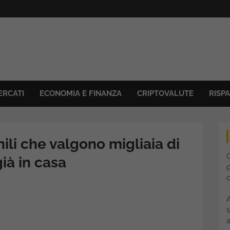
ERCATI
ECONOMIA E FINANZA
CRIPTOVALUTE
RISP
nili che valgono migliaia di
C
già in casa
p
s
a