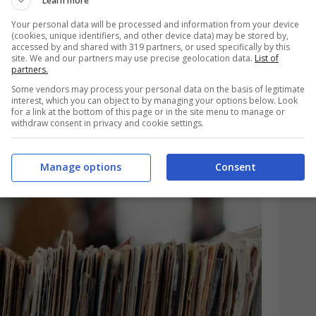
Learn more
Your personal data will be processed and information from your device
(cookies, unique identifiers, and other device data) may be stored by,
no senza sapere di avere tra le mani un
accessed by and shared with 319 partners, or used specifically by this
site. We and our partners may use precise geolocation data.
List of
o celebre è
The Dark Side of the Moon
partners.
imo, eppure, la
prima stampa britannica
Some vendors may process your personal data on the basis of legitimate
interest, which you can object to by managing your options below. Look
for a link at the bottom of this page or in the site menu to manage or
olare blu e scritta “Made in Gt Britain”, oggi
withdraw consent in privacy and cookie settings.
io che passa inosservato, ma che cambia
Manage options
Consent