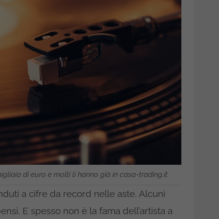
gliaia di euro e molti li hanno già in casa-trading.it
duti a cifre da record nelle aste. Alcuni
ensi. E spesso non è la fama dell’artista a