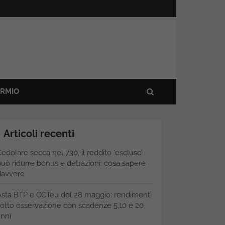
ARMIO
Articoli recenti
edolare secca nel 730, il reddito ‘escluso’
uò ridurre bonus e detrazioni: cosa sapere
davvero
Asta BTP e CCTeu del 28 maggio: rendimenti
otto osservazione con scadenze 5,10 e 20
nni