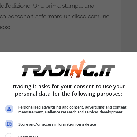
 dell’edizione. Una prima stampa, una
rafica possono trasformare un disco comune
ioso.
trading.it asks for your consent to use your
personal data for the following purposes:
Personalised advertising and content, advertising and content
measurement, audience research and services development
 casa? Potrebbero valere
Store and/or access information on a device