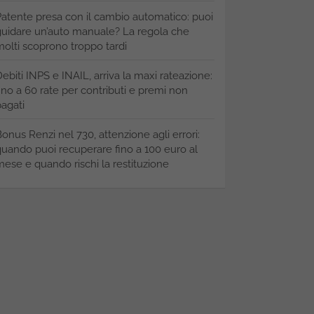
atente presa con il cambio automatico: puoi
uidare un’auto manuale? La regola che
olti scoprono troppo tardi
ebiti INPS e INAIL, arriva la maxi rateazione:
ino a 60 rate per contributi e premi non
agati
onus Renzi nel 730, attenzione agli errori:
uando puoi recuperare fino a 100 euro al
ese e quando rischi la restituzione