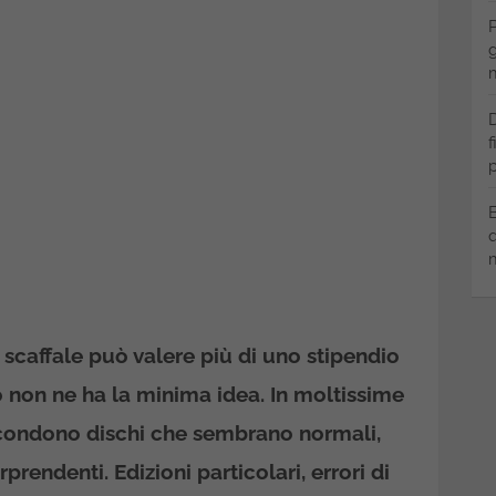
P
g
m
D
f
p
B
q
m
 scaffale può valere più di uno stipendio
o non ne ha la minima idea. In moltissime
 nascondono dischi che sembrano normali,
prendenti. Edizioni particolari, errori di