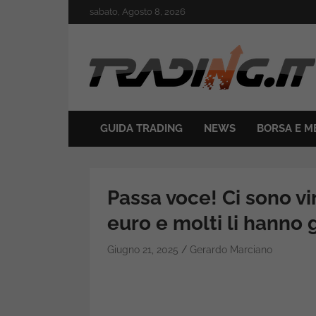
Skip
sabato, Agosto 8, 2026
to
content
Il mondo del trading online
Trading.it
GUIDA TRADING
NEWS
BORSA E M
Passa voce! Ci sono vi
euro e molti li hanno 
Giugno 21, 2025
Gerardo Marciano