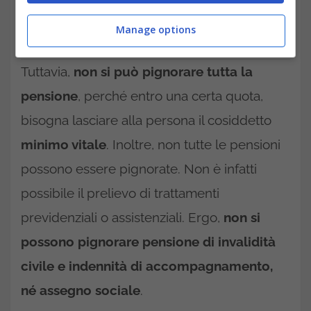
Manage options
Pensione 2025, limiti entro cui può essere pignorata-
trading.it
Tuttavia,
non si può pignorare tutta la
pensione
, perché entro una certa quota,
bisogna lasciare alla persona il cosiddetto
minimo vitale
. Inoltre, non tutte le pensioni
possono essere pignorate. Non è infatti
possibile il prelievo di trattamenti
previdenziali o assistenziali. Ergo,
non si
possono pignorare pensione di invalidità
civile e indennità di accompagnamento,
né assegno sociale
.