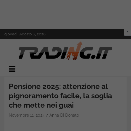
Skip
giovedì, Agosto 6, 2026
to
content
Il mondo del trading online
Trading.it
Pensione 2025: attenzione al
pignoramento facile, la soglia
che mette nei guai
Novembre 11, 2024
Anna Di Donato