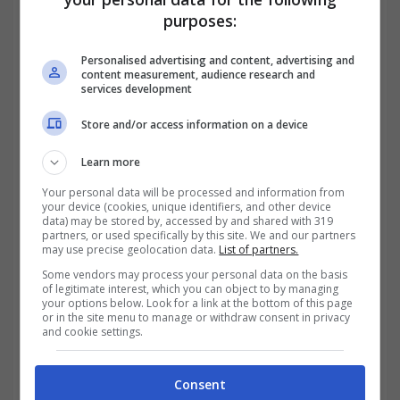
purposes:
Se si hanno dei debiti, come detto, la
Personalised advertising and content, advertising and
pensione può essere pignorata, per
content measurement, audience research and
services development
consentire ai creditori di riprendersi il
Store and/or access information on a device
dovuto.
Learn more
Your personal data will be processed and information from
your device (cookies, unique identifiers, and other device
data) may be stored by, accessed by and shared with 319
partners, or used specifically by this site. We and our partners
may use precise geolocation data.
List of partners.
Some vendors may process your personal data on the basis
of legitimate interest, which you can object to by managing
your options below. Look for a link at the bottom of this page
or in the site menu to manage or withdraw consent in privacy
and cookie settings.
Consent