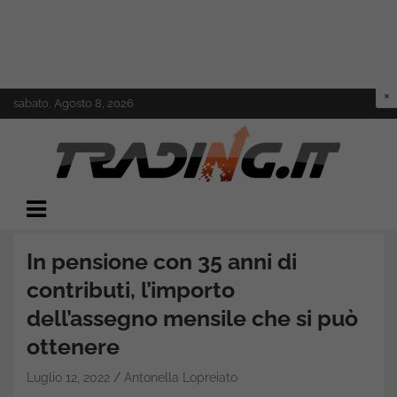
Skip
sabato, Agosto 8, 2026
to
content
Il mondo del trading online
Trading.it
In pensione con 35 anni di
contributi, l’importo
dell’assegno mensile che si può
ottenere
Luglio 12, 2022
Antonella Lopreiato