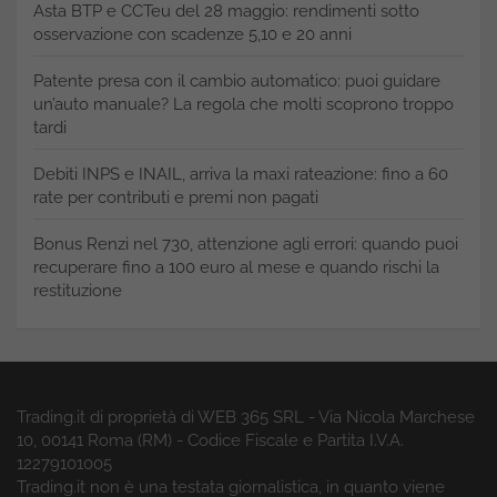
Asta BTP e CCTeu del 28 maggio: rendimenti sotto
osservazione con scadenze 5,10 e 20 anni
Patente presa con il cambio automatico: puoi guidare
un’auto manuale? La regola che molti scoprono troppo
tardi
Debiti INPS e INAIL, arriva la maxi rateazione: fino a 60
rate per contributi e premi non pagati
Bonus Renzi nel 730, attenzione agli errori: quando puoi
recuperare fino a 100 euro al mese e quando rischi la
restituzione
Trading.it di proprietà di WEB 365 SRL - Via Nicola Marchese
10, 00141 Roma (RM) - Codice Fiscale e Partita I.V.A.
12279101005
Trading.it non è una testata giornalistica, in quanto viene