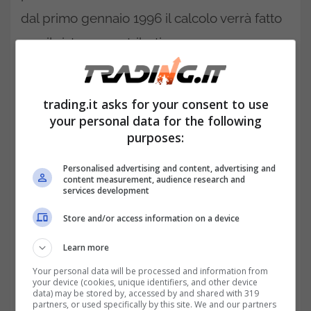
dal primo gennaio 1996 il calcolo verrà fatto
con il sistema contributivo.
A quanto ammonta la pensione ?
trading.it asks for your consent to use
your personal data for the following
purposes:
Personalised advertising and content, advertising and
content measurement, audience research and
services development
Store and/or access information on a device
Learn more
Your personal data will be processed and information from
your device (cookies, unique identifiers, and other device
La pensione
(calcolata come detto sopra dal
data) may be stored by, accessed by and shared with 319
partners, or used specifically by this site. We and our partners