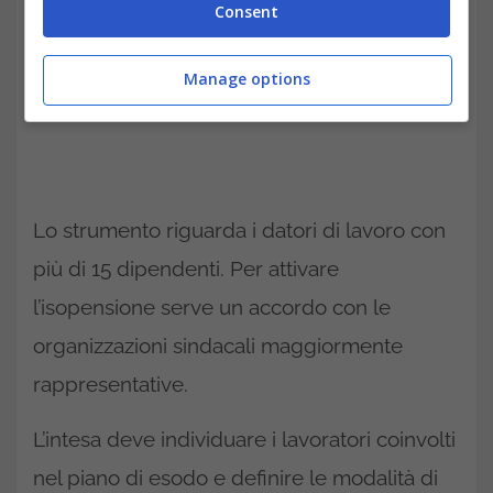
Consent
Manage options
Lo strumento riguarda i datori di lavoro con
più di 15 dipendenti. Per attivare
l’isopensione serve un accordo con le
organizzazioni sindacali maggiormente
rappresentative.
L’intesa deve individuare i lavoratori coinvolti
nel piano di esodo e definire le modalità di