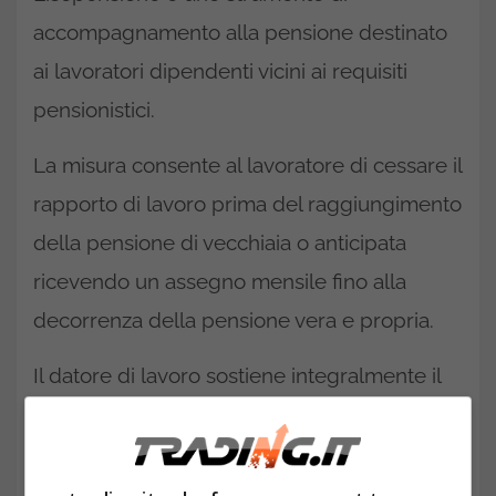
accompagnamento alla pensione destinato
ai lavoratori dipendenti vicini ai requisiti
pensionistici.
La misura consente al lavoratore di cessare il
rapporto di lavoro prima del raggiungimento
della pensione di vecchiaia o anticipata
ricevendo un assegno mensile fino alla
decorrenza della pensione vera e propria.
Il datore di lavoro sostiene integralmente il
costo dell’operazione.
L’azienda versa infatti: