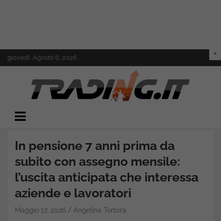
Skip
giovedì, Agosto 6, 2026
to
content
Il mondo del trading online
Trading.it
In pensione 7 anni prima da
subito con assegno mensile:
l’uscita anticipata che interessa
aziende e lavoratori
Maggio 17, 2026
Angelina Tortora