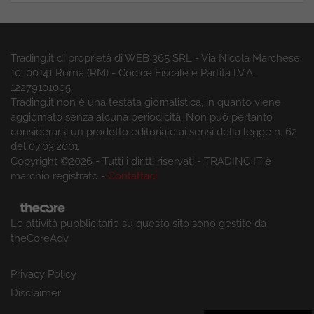
Trading.it di proprietà di WEB 365 SRL - Via Nicola Marchese
10, 00141 Roma (RM) - Codice Fiscale e Partita I.V.A.
12279101005
Trading.it non è una testata giornalistica, in quanto viene
aggiornato senza alcuna periodicità. Non può pertanto
considerarsi un prodotto editoriale ai sensi della legge n. 62
del 07.03.2001
Copyright ©2026 - Tutti i diritti riservati - TRADING.IT è
marchio registrato -
Contattaci
Le attività pubblicitarie su questo sito sono gestite da
theCoreAdv
Privacy Policy
Disclaimer