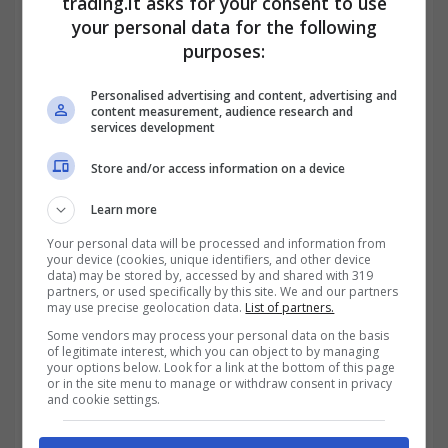
trading.it asks for your consent to use
l’assegno sostitutivo della pensione;
your personal data for the following
purposes:
la contribuzione correlata utile al
Personalised advertising and content, advertising and
perfezionamento dei requisiti
content measurement, audience research and
services development
previdenziali.
Store and/or access information on a device
L’INPS gestisce il pagamento della
Learn more
prestazione, ma il finanziamento resta a
Your personal data will be processed and information from
your device (cookies, unique identifiers, and other device
carico dell’impresa.
data) may be stored by, accessed by and shared with 319
partners, or used specifically by this site. We and our partners
may use precise geolocation data.
List of partners.
Quali aziende possono usare
Some vendors may process your personal data on the basis
l’isopensione
of legitimate interest, which you can object to by managing
your options below. Look for a link at the bottom of this page
or in the site menu to manage or withdraw consent in privacy
and cookie settings.