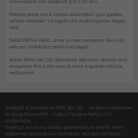
osservazione con scadenze 5,10 e 20 anni
Patente presa con il cambio automatico: puoi guidare
un’auto manuale? La regola che molti scoprono troppo
tardi
Debiti INPS e INAIL, arriva la maxi rateazione: fino a 60
rate per contributi e premi non pagati
Bonus Renzi nel 730, attenzione agli errori: quando puoi
recuperare fino a 100 euro al mese e quando rischi la
restituzione
Trading.it di proprietà di WEB 365 SRL - Via Nicola Marchese
10, 00141 Roma (RM) - Codice Fiscale e Partita I.V.A.
12279101005
Trading.it non è una testata giornalistica, in quanto viene
aggiornato senza alcuna periodicità. Non può pertanto