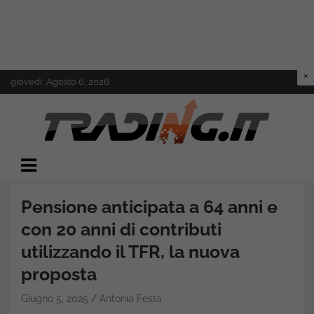
Skip
giovedì, Agosto 6, 2026
to
content
Il mondo del trading online
Trading.it
Pensione anticipata a 64 anni e
con 20 anni di contributi
utilizzando il TFR, la nuova
proposta
Giugno 5, 2025
Antonia Festa