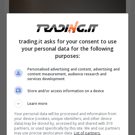
trading.it asks for your consent to use
your personal data for the following
purposes:
Personalised advertising and content, advertising and
content measurement, audience research and
services development
Pensione anticipata a 67 anni grazie al TFR: cosa
prevede la nuova riforma del sistema previdenziale?
Store and/or access information on a device
(trading.it)
Learn more
Your personal data will be processed and information from
your device (cookies, unique identifiers, and other device
data) may be stored by, accessed by and shared with 319
partners, or used specifically by this site. We and our partners
may use precise geolocation data.
List of partners.