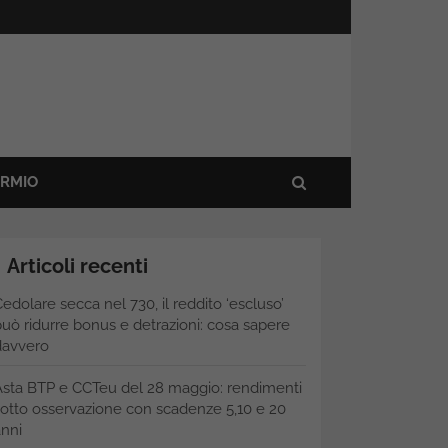
ARMIO
Articoli recenti
edolare secca nel 730, il reddito ‘escluso’
uò ridurre bonus e detrazioni: cosa sapere
davvero
Asta BTP e CCTeu del 28 maggio: rendimenti
otto osservazione con scadenze 5,10 e 20
nni