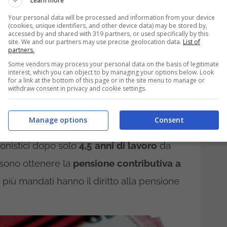
Learn more
Your personal data will be processed and information from your device
(cookies, unique identifiers, and other device data) may be stored by,
accessed by and shared with 319 partners, or used specifically by this
odere della possibilità di poter andare in
site. We and our partners may use precise geolocation data.
List of
partners.
di contributi maturati. Si tratta di una
Some vendors may process your personal data on the basis of legitimate
interest, which you can object to by managing your options below. Look
 i
politici eletti in Parlamento
, per i quali
for a link at the bottom of this page or in the site menu to manage or
withdraw consent in privacy and cookie settings.
alla lotteria. Per i cittadini comuni, infatti,
 anni di contributi maturati per poter
Manage options
Consent
è inoltre un caso limite, il quale prevede il
onistici dopo solo
4,5 anni di lavoro
da
ssono ottenere la
pensione contributiva a
più mandati hanno il diritto alla pensione