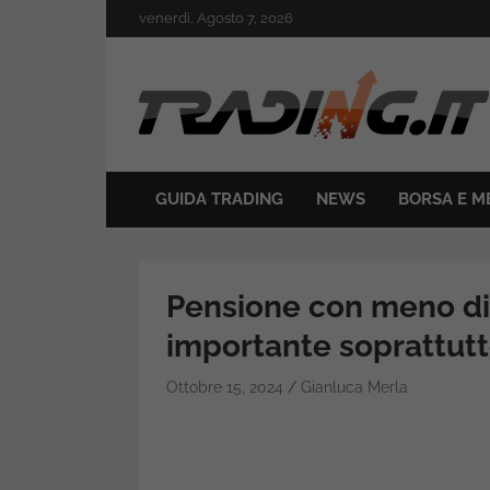
Skip
venerdì, Agosto 7, 2026
to
content
Il mondo del trading online
Trading.it
GUIDA TRADING
NEWS
BORSA E M
Pensione con meno di 1
importante soprattutto
Ottobre 15, 2024
Gianluca Merla