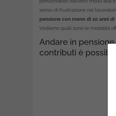
pensionabile davvero molto alta e,
senso di frustrazione nei lavorator
pensione con meno di 10 anni di 
Vediamo quali sono le modalità offe
Andare in pensione 
contributi è possibi