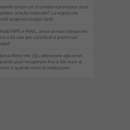
atente presa con il cambio automatico: puoi
uidare un’auto manuale? La regola che
olti scoprono troppo tardi
ebiti INPS e INAIL, arriva la maxi rateazione:
ino a 60 rate per contributi e premi non
agati
onus Renzi nel 730, attenzione agli errori:
uando puoi recuperare fino a 100 euro al
ese e quando rischi la restituzione