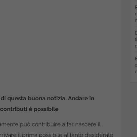
P
g
m
D
f
p
B
q
m
 di questa buona notizia. Andare in
contributi è possibile
amente può contribuire a far nascere il
rivare il prima possibile al tanto desiderato