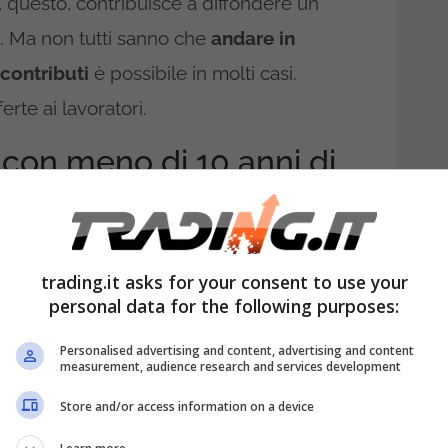
 questo, contribuisce a diffondere un
i. Ma non tutti sanno che
andare in
contributi
è possibile in molti casi.
rte ai lavoratori.
con meno di 10 anni di
le
trading.it asks for your consent to use your
personal data for the following purposes:
Personalised advertising and content, advertising and content
measurement, audience research and services development
Store and/or access information on a device