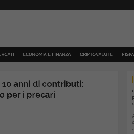
ERCATI
ECONOMIA E FINANZA
CRIPTOVALUTE
RISP
0 anni di contributi:
C
 per i precari
p
s
a