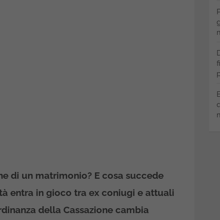
P
g
m
D
f
p
B
q
m
fine di un matrimonio? E cosa succede
à entra in gioco tra ex coniugi e attuali
rdinanza della Cassazione cambia