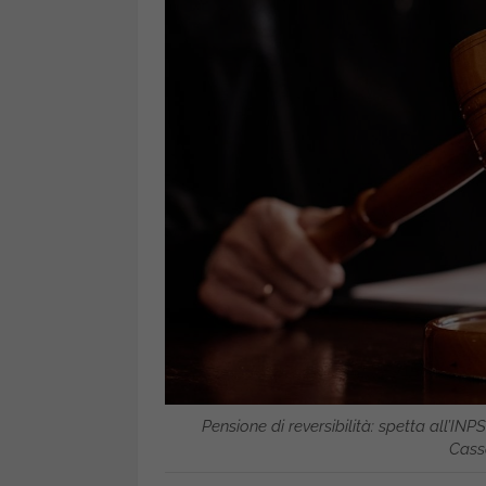
Pensione di reversibilità: spetta all’INPS 
Cass