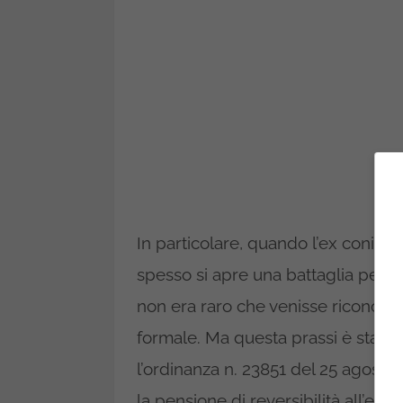
In particolare, quando l’ex coniuge
spesso si apre una battaglia per il
non era raro che venisse riconosci
formale. Ma questa prassi è stata 
l’ordinanza n. 23851 del 25 agosto 
la pensione di reversibilità all’ex