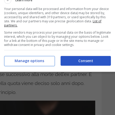
Learn more
 una richiesta tempestiva, né una
Your personal data will be processed and information from your device
(cookies, unique identifiers, and other device data) may be stored by,
e da subito.
accessed by and shared with 319 partners, or used specifically by this
site. We and our partners may use precise geolocation data.
List of
partners.
iritto è automatica e
Some vendors may process your personal data on the basis of legitimate
interest, which you can object to by managing your options below. Look
for a link at the bottom of this page or in the site menu to manage or
withdraw consent in privacy and cookie settings.
nza è il momento in cui nasce il diritto alla
Manage options
Consent
ione ha stabilito che l’ex coniuge ha diritto
se successivo alla morte dell’ex partner. E
lla quota viene deciso solo anni dopo.
incipio.