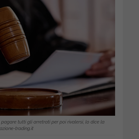
pagare tutti gli arretrati per poi rivalersi, lo dice la
azione-trading.it