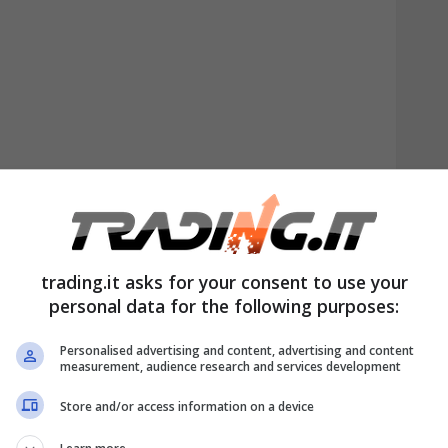
 ha diritto a una parte della pensione,
trading.it asks for your consent to use your
personal data for the following purposes:
 riconoscimento di quella quota. E finora,
uta solo dal momento della richiesta
Personalised advertising and content, advertising and content
measurement, audience research and services development
smentita dalla Corte di Cassazione, che con
Store and/or access information on a device
2025 ha stabilito un principio molto chiaro:
 coniuge spetta dal mese successivo al