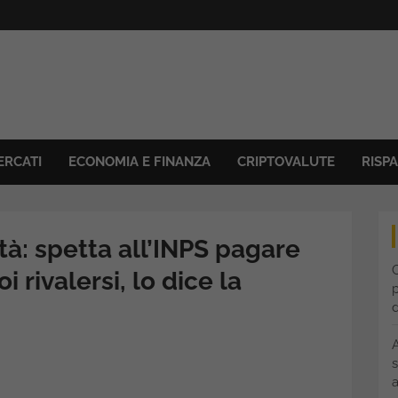
ERCATI
ECONOMIA E FINANZA
CRIPTOVALUTE
RISP
ità: spetta all’INPS pagare
C
oi rivalersi, lo dice la
p
s
a