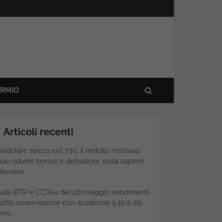
ARMIO
Articoli recenti
edolare secca nel 730, il reddito ‘escluso’
uò ridurre bonus e detrazioni: cosa sapere
davvero
Asta BTP e CCTeu del 28 maggio: rendimenti
otto osservazione con scadenze 5,10 e 20
nni