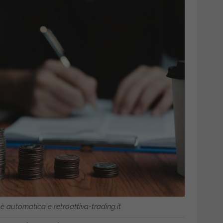
 è automatica e retroattiva-trading.it