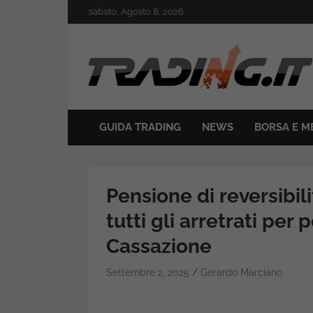
Skip
sabato, Agosto 8, 2026
to
content
Il mondo del trading online
Trading.it
GUIDA TRADING
NEWS
BORSA E M
Pensione di reversibil
tutti gli arretrati per p
Cassazione
Settembre 2, 2025
Gerardo Marciano