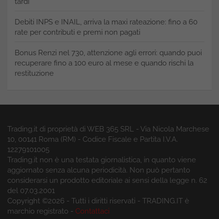
tardi
Debiti INPS e INAIL, arriva la maxi rateazione: fino a 60
rate per contributi e premi non pagati
Bonus Renzi nel 730, attenzione agli errori: quando puoi
recuperare fino a 100 euro al mese e quando rischi la
restituzione
Trading.it di proprietà di WEB 365 SRL - Via Nicola Marchese
10, 00141 Roma (RM) - Codice Fiscale e Partita I.V.A.
12279101005
Trading.it non è una testata giornalistica, in quanto viene
aggiornato senza alcuna periodicità. Non può pertanto
considerarsi un prodotto editoriale ai sensi della legge n. 62
del 07.03.2001
Copyright ©2026 - Tutti i diritti riservati - TRADING.IT è
marchio registrato -
Contattaci