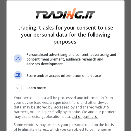
La circolare n. 74 del 4 maggio 2021, ha
chiarito, in un certo senso, la modalità
scelta dall’Inps
per regolare la gestione ai
trading.it asks for your consent to use
fini pensionistici del lavoro part time. In
your personal data for the following
purposes:
merito a tali modalità possiamo definire la
dinamica disciplinata sotto i seguenti aspetti:
Personalised advertising and content, advertising and
content measurement, audience research and
services development
l’applicazione della norma
nel settore
Store and/or access information on a device
privato;
Learn more
i nuovi adempimenti per i datori di lavoro;
Your personal data will be processed and information from
your device (cookies, unique identifiers, and other device
data) may be stored by, accessed by and shared with 319
le posizioni assicurative
dei lavoratori
partners, or used specifically by this site. We and our partners
may use precise geolocation data.
List of partners.
dipendenti diversi dagli operai agricoli.
Some vendors may process your personal data on the basis
of legitimate interest, which you can object to by managing