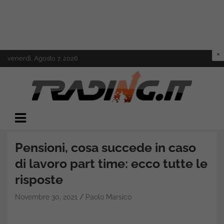
Skip
venerdì, Agosto 7, 2026
to
content
Il mondo del trading online
Trading.it
Pensioni, cosa succede in caso
di lavoro part time: ecco tutte le
risposte
Novembre 30, 2021
Paolo Marsico