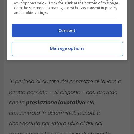
your options below. Look for a link at the bottom of this page
or in the site menu to manage or withdraw consent in privacy
and cookie settings.
Consent
Manage options
“Il periodo di durata del contratto di lavoro a
tempo parziale – si dispone – che prevede
che la
prestazione lavorativa
sia
concentrata in determinati periodi è
riconosciuto per intero utile ai fini del
raggiungimento dei requisiti di anzianità