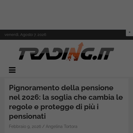
Skip
venerdì, Agosto 7, 2026
to
content
Il mondo del trading online
Trading.it
Pignoramento della pensione
nel 2026: la soglia che cambia le
regole e protegge di più i
pensionati
Febbraio 9, 2026
Angelina Tortora