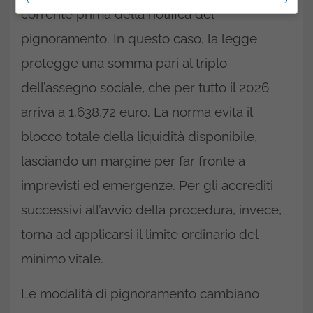
corrente prima della notifica del
pignoramento. In questo caso, la legge
protegge una somma pari al triplo
dell’assegno sociale, che per tutto il 2026
arriva a 1.638,72 euro. La norma evita il
blocco totale della liquidità disponibile,
lasciando un margine per far fronte a
imprevisti ed emergenze. Per gli accrediti
successivi all’avvio della procedura, invece,
torna ad applicarsi il limite ordinario del
minimo vitale.
Le modalità di pignoramento cambiano