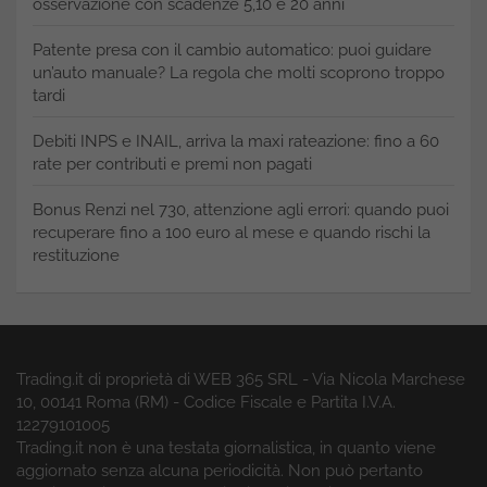
osservazione con scadenze 5,10 e 20 anni
Patente presa con il cambio automatico: puoi guidare
un’auto manuale? La regola che molti scoprono troppo
tardi
Debiti INPS e INAIL, arriva la maxi rateazione: fino a 60
rate per contributi e premi non pagati
Bonus Renzi nel 730, attenzione agli errori: quando puoi
recuperare fino a 100 euro al mese e quando rischi la
restituzione
Trading.it di proprietà di WEB 365 SRL - Via Nicola Marchese
10, 00141 Roma (RM) - Codice Fiscale e Partita I.V.A.
12279101005
Trading.it non è una testata giornalistica, in quanto viene
aggiornato senza alcuna periodicità. Non può pertanto