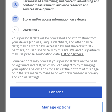
Personalised advertising and content, advertising and
content measurement, audience research and
Questo significa che, se la pensione mensile
services development
non supera tale importo, nessun creditore
Store and/or access information on a device
può procedere con il pignoramento. Solo la
Learn more
parte che eccede i 1.092,48 euro entra nel
Your personal data will be processed and information from
your device (cookies, unique identifiers, and other device
perimetro dell’esecuzione forzata. L’aumento
data) may be stored by, accessed by and shared with 319
partners, or used specifically by this site. We and our partners
della soglia rappresenta un adeguamento
may use precise geolocation data.
List of partners.
diretto all’inflazione e rafforza lo scudo
Some vendors may process your personal data on the basis
of legitimate interest, which you can object to by managing
legale pensato per coprire le spese
your options below. Look for a link at the bottom of this page
or in the site menu to manage or withdraw consent in privacy
and cookie settings.
essenziali, dall’abitazione ai consumi
quotidiani.
Consent
Una tutela ancora più ampia opera quando
Manage options
la pensione risulta già accreditata sul conto