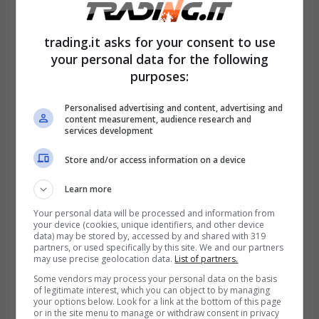
– dal 31% al 50% = cardiopatia ipertensiva
trading.it asks for your consent to use
con impegno cardiaco medio;
your personal data for the following
purposes:
– dal 51% al 70% = cardiopatia ipertensiva
Personalised advertising and content, advertising and
con impegno cardiaco medio – severo;
content measurement, audience research and
services development
– dal 71% all’80% = cardiopatia ipertensiva
Store and/or access information on a device
con impegno cardiaco grave – severo;
Learn more
Your personal data will be processed and information from
your device (cookies, unique identifiers, and other device
data) may be stored by, accessed by and shared with 319
partners, or used specifically by this site. We and our partners
may use precise geolocation data.
List of partners.
Some vendors may process your personal data on the basis
of legitimate interest, which you can object to by managing
your options below. Look for a link at the bottom of this page
or in the site menu to manage or withdraw consent in privacy