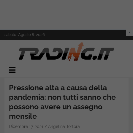
Skip
sabato, Agosto 8, 2026
to
content
Il mondo del trading online
Trading.it
Pressione alta a causa della
pandemia: non tutti sanno che
possono avere un assegno
mensile
Dicembre 17, 2021
Angelina Tortora