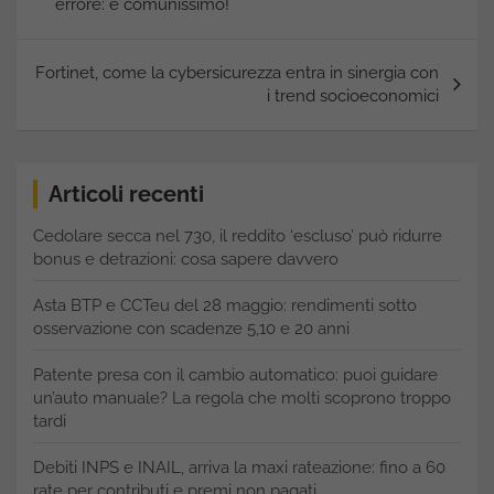
errore: è comunissimo!
Fortinet, come la cybersicurezza entra in sinergia con
i trend socioeconomici
Articoli recenti
Cedolare secca nel 730, il reddito ‘escluso’ può ridurre
bonus e detrazioni: cosa sapere davvero
Asta BTP e CCTeu del 28 maggio: rendimenti sotto
osservazione con scadenze 5,10 e 20 anni
Patente presa con il cambio automatico: puoi guidare
un’auto manuale? La regola che molti scoprono troppo
tardi
Debiti INPS e INAIL, arriva la maxi rateazione: fino a 60
rate per contributi e premi non pagati