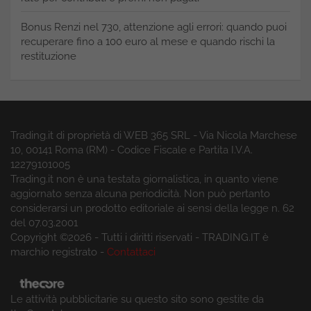
Bonus Renzi nel 730, attenzione agli errori: quando puoi
recuperare fino a 100 euro al mese e quando rischi la
restituzione
Trading.it di proprietà di WEB 365 SRL - Via Nicola Marchese
10, 00141 Roma (RM) - Codice Fiscale e Partita I.V.A.
12279101005
Trading.it non è una testata giornalistica, in quanto viene
aggiornato senza alcuna periodicità. Non può pertanto
considerarsi un prodotto editoriale ai sensi della legge n. 62
del 07.03.2001
Copyright ©2026 - Tutti i diritti riservati - TRADING.IT è
marchio registrato -
Contattaci
Le attività pubblicitarie su questo sito sono gestite da