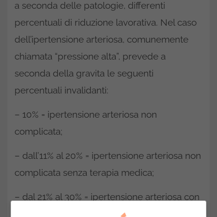
a seconda delle patologie, differenti
percentuali di riduzione lavorativa. Nel caso
dell’ipertensione arteriosa, comunemente
chiamata “pressione alta”, prevede a
seconda della gravita le seguenti
percentuali invalidanti:
– 10% = ipertensione arteriosa non
complicata;
– dall’11% al 20% = ipertensione arteriosa non
complicata senza terapia medica;
– dal 21% al 30% = ipertensione arteriosa con
iniziale impegno cardiaco;