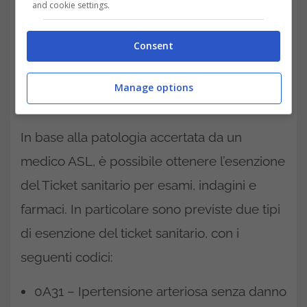
and cookie settings.
Consent
– dall’81% al 100% = cardiopatia ipertensiva
Manage options
scompensata.
In base alla patologia accertata da un
medico ASL, è possibile ottenere l’esenzione
del Ticket sanitario per esami, indagini e
farmaci. In particolare sono previste due tipi
di esenzione del ticket sanitario, con i
seguenti codici:
0A31 – Ipertensione arteriosa senza danno