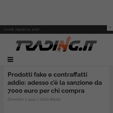
Skip
lunedì, Agosto 10, 2026
to
content
Il mondo del trading online
Trading.it
Prodotti fake e contraffatti
addio: adesso c’è la sanzione da
7000 euro per chi compra
Dicembre 7, 2024
Giulia Belotti