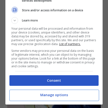
services development
A renderlo così forte anche il fatto che,
Store and/or access information on a device
proponendo dei capi apparentemente di
lusso a prezzi stracciati, la clientela non
Learn more
riesce a resistere alla tentazione
Your personal data will be processed and information from
your device (cookies, unique identifiers, and other device
dell’acquisto e favorisce quindi
data) may be stored by, accessed by and shared with 319
partners, or used specifically by this site. We and our partners
may use precise geolocation data.
List of partners.
l’ampliamento di questo tipo di mercato.
Some vendors may process your personal data on the basis
Comprando prodotti del genere, però,
si
of legitimate interest, which you can object to by managing
your options below. Look for a link at the bottom of this page
rischia anche molto
: così come produrre e
or in the site menu to manage or withdraw consent in privacy
and cookie settings.
vendere prodotti falsi è reato, lo è anche
acquistarli!
Consent
Manage options