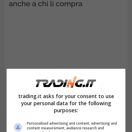
anche a chi li compra
Sebbene i controlli da parte delle autorità si
trading.it asks for your consent to use
your personal data for the following
siano fatti nel corso del tempo sempre più
purposes:
serrati e stringenti, di fatto
il fenomeno
Personalised advertising and content, advertising and
della contraffazione
non sembra rallentare.
content measurement, audience research and