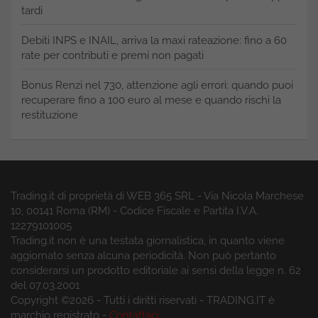
tardi
Debiti INPS e INAIL, arriva la maxi rateazione: fino a 60
rate per contributi e premi non pagati
Bonus Renzi nel 730, attenzione agli errori: quando puoi
recuperare fino a 100 euro al mese e quando rischi la
restituzione
Trading.it di proprietà di WEB 365 SRL - Via Nicola Marchese
10, 00141 Roma (RM) - Codice Fiscale e Partita I.V.A.
12279101005
Trading.it non è una testata giornalistica, in quanto viene
aggiornato senza alcuna periodicità. Non può pertanto
considerarsi un prodotto editoriale ai sensi della legge n. 62
del 07.03.2001
Copyright ©2026 - Tutti i diritti riservati - TRADING.IT è
marchio registrato -
Contattaci