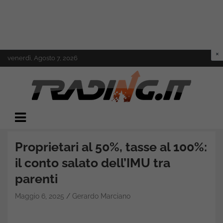
Skip
venerdì, Agosto 7, 2026
to
content
Il mondo del trading online
Trading.it
Proprietari al 50%, tasse al 100%:
il conto salato dell’IMU tra
parenti
Maggio 6, 2025
Gerardo Marciano