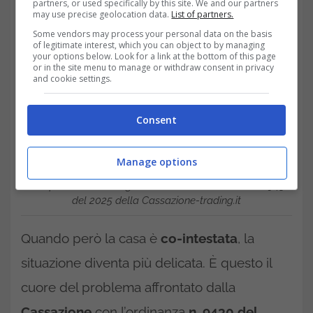
partners, or used specifically by this site. We and our partners
may use precise geolocation data.
List of partners.
Some vendors may process your personal data on the basis
of legitimate interest, which you can object to by managing
your options below. Look for a link at the bottom of this page
or in the site menu to manage or withdraw consent in privacy
and cookie settings.
Consent
Manage options
I casi particolari che riguardano l’IMU: l’ordinanza n. 9430
del 2025 della Cassazione-trading.it
Quando però la casa è
co-intestata
, la
situazione diventa più delicata. È questo il
cuore del problema affrontato dalla
Cassazione
con l’ordinanza
n. 9430 del