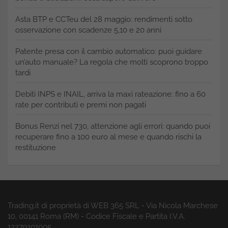
Asta BTP e CCTeu del 28 maggio: rendimenti sotto
osservazione con scadenze 5,10 e 20 anni
Patente presa con il cambio automatico: puoi guidare
un’auto manuale? La regola che molti scoprono troppo
tardi
Debiti INPS e INAIL, arriva la maxi rateazione: fino a 60
rate per contributi e premi non pagati
Bonus Renzi nel 730, attenzione agli errori: quando puoi
recuperare fino a 100 euro al mese e quando rischi la
restituzione
Trading.it di proprietà di WEB 365 SRL - Via Nicola Marchese
10, 00141 Roma (RM) - Codice Fiscale e Partita I.V.A.
12279101005