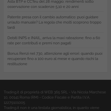
Asta BTP e CCTeu del 28 maggio: rendimenti sotto
osservazione con scadenze 5,10 e 20 anni
Patente presa con il cambio automatico: puoi guidare
un’auto manuale? La regola che molti scoprono troppo
tardi
Debiti INPS e INAIL, arriva la maxi rateazione: fino a 60
rate per contributi e premi non pagati
Bonus Renzi nel 730, attenzione agli errori: quando puoi
recuperare fino a 100 euro al mese e quando rischi la
restituzione
Trading.it di proprietà di WEB 365 SRL - Via Nicola Marchese
10, 00141 Roma (RM) - Codice Fiscale e Partita I.V.A.
12279101005
Trading.it non è una testata giornalistica, in quanto viene