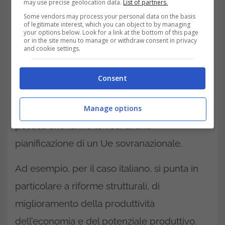
may use precise geolocation data.
List of partners.
Some vendors may process your personal data on the basis
of legitimate interest, which you can object to by managing
your options below. Look for a link at the bottom of this page
or in the site menu to manage or withdraw consent in privacy
and cookie settings.
I governi sono già oggi vincolati alle linee
guida a garanzia dei prestiti
, racchiusi, nel
Consent
caso dell’Italia, nel Pnrr. Misure e riforme che
devono avvenire a prescindere dalla volontà
Manage options
politica che fanno le veci di una
pianificazione di un Ue sovranazionale.
Ad esempio, per il caso italiano, si punta in
particolare a riforme strutturali, di
miglioramento della produttività
dell’economia e del potenziale produttivo.