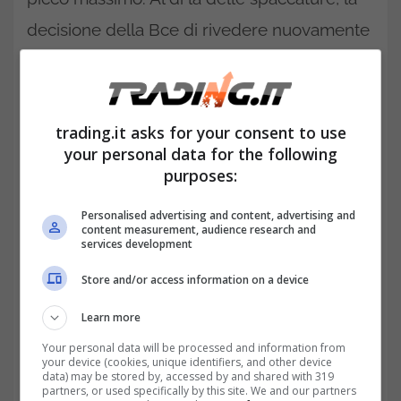
decisione della Bce di rivedere nuovamente
al rialzo il costo del denaro nella prossima
riunione di dicembre è decisa. L’incognita
sulle scelte future dipenderà da quali
trading.it asks for your consent to use
your personal data for the following
situazioni bisogna fronteggiare e quanto
purposes:
velocemente bisogna arrivare all’obbiettivo
Personalised advertising and content, advertising and
in relazione all’efficacia della manovra.
content measurement, audience research and
services development
Store and/or access information on a device
Learn more
Your personal data will be processed and information from
your device (cookies, unique identifiers, and other device
data) may be stored by, accessed by and shared with 319
partners, or used specifically by this site. We and our partners