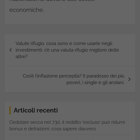
economiche.
Navigazione
Valute rifugio: cosa sono e come usarle negli
articoli
investimenti: c’è una valuta rifugio migliore delle
altre?
Cos’è l’inflazione percepita? Il paradosso dei più
poveri, i single e gli anziani.
Articoli recenti
Cedolare secca nel 730, il reddito ‘escluso’ può ridurre
bonus e detrazioni: cosa sapere davvero