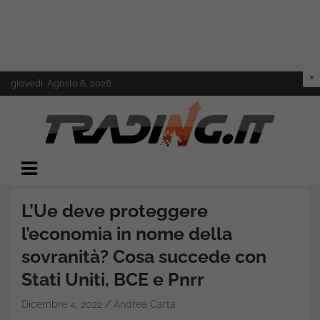
Skip
giovedì, Agosto 6, 2026
to
content
Il mondo del trading online
Trading.it
L’Ue deve proteggere
l’economia in nome della
sovranità? Cosa succede con
Stati Uniti, BCE e Pnrr
Dicembre 4, 2022
Andrea Carta