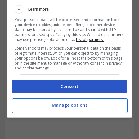
Learn more
Your personal data will be processed and information from
your device (cookies, unique identifiers, and other device
data) may be stored by, accessed by and shared with 319
partners, or used specifically by this site. We and our partners
may use precise geolocation data.
List of partners.
Some vendors may process your personal data on the basis
of legitimate interest, which you can object to by managing
L’efficacia dell’incrocio 50/200 nel lungo periodo-
your options below. Look for a link at the bottom of this page
trading.it
or in the site menu to manage or withdraw consent in privacy
and cookie settings.
Consent
Manage options