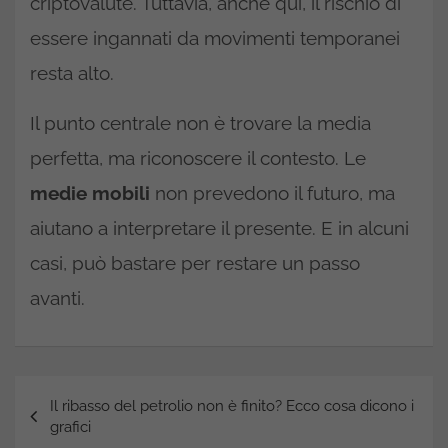
criptovalute. Tuttavia, anche qui, il rischio di
essere ingannati da movimenti temporanei
resta alto.
Il punto centrale non è trovare la media
perfetta, ma riconoscere il contesto. Le
medie mobili
non prevedono il futuro, ma
aiutano a interpretare il presente. E in alcuni
casi, può bastare per restare un passo
avanti.
Navigazione
Il ribasso del petrolio non è finito? Ecco cosa dicono i
articoli
grafici