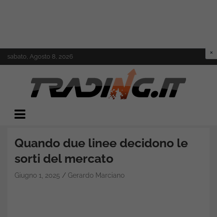
Skip
sabato, Agosto 8, 2026
to
content
Il mondo del trading online
Trading.it
Quando due linee decidono le
sorti del mercato
Giugno 1, 2025
Gerardo Marciano