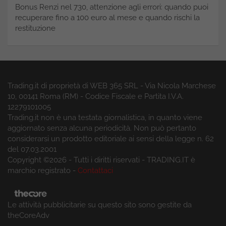
Bonus Renzi nel 730, attenzione agli errori: quando puoi
recuperare fino a 100 euro al mese e quando rischi la
restituzione
Trading.it di proprietà di WEB 365 SRL - Via Nicola Marchese
10, 00141 Roma (RM) - Codice Fiscale e Partita I.V.A.
12279101005
Trading.it non è una testata giornalistica, in quanto viene
aggiornato senza alcuna periodicità. Non può pertanto
considerarsi un prodotto editoriale ai sensi della legge n. 62
del 07.03.2001
Copyright ©2026 - Tutti i diritti riservati - TRADING.IT è
marchio registrato -
Contattaci
Le attività pubblicitarie su questo sito sono gestite da
theCoreAdv