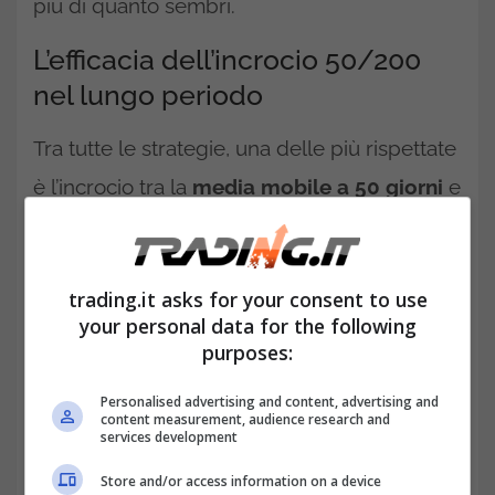
più di quanto sembri.
L’efficacia dell’incrocio 50/200
nel lungo periodo
Tra tutte le strategie, una delle più rispettate
è l’incrocio tra la
media mobile a 50 giorni
e
quella a 200. Quando la prima supera la
seconda, nasce il
Golden Cross
, segnale
trading.it asks for your consent to use
rialzista. Quando accade il contrario, si parla
your personal data for the following
di
Death Cross
, e l’allerta si accende.
purposes:
Personalised advertising and content, advertising and
content measurement, audience research and
services development
Store and/or access information on a device