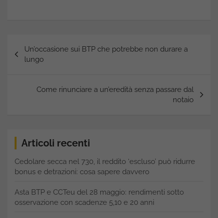
Navigazione
Un’occasione sui BTP che potrebbe non durare a
articoli
lungo
Come rinunciare a un’eredità senza passare dal
notaio
Articoli recenti
Cedolare secca nel 730, il reddito ‘escluso’ può ridurre
bonus e detrazioni: cosa sapere davvero
Asta BTP e CCTeu del 28 maggio: rendimenti sotto
osservazione con scadenze 5,10 e 20 anni