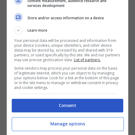
content measurement, audience research and
services development
I grafici di Rigetti parlano chiaro, e il settore lo rende
Store and/or access information on a device
ancora più interessante-trading.it
Learn more
Your personal data will be processed and information from
your device (cookies, unique identifiers, and other device
data) may be stored by, accessed by and shared with 319
partners, or used specifically by this site. We and our partners
may use precise geolocation data.
List of partners.
Some vendors may process your personal data on the basis
of legitimate interest, which you can object to by managing
your options below. Look for a link at the bottom of this page
or in the site menu to manage or withdraw consent in privacy
and cookie settings.
Consent
Ma a rendere tutto ancora più interessante è
Manage options
il contesto settoriale. Le
aziende attive nel