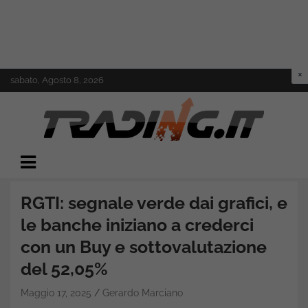
Skip
sabato, Agosto 8, 2026
to
content
Il mondo del trading online
Trading.it
RGTI: segnale verde dai grafici, e
le banche iniziano a crederci
con un Buy e sottovalutazione
del 52,05%
Maggio 17, 2025
Gerardo Marciano