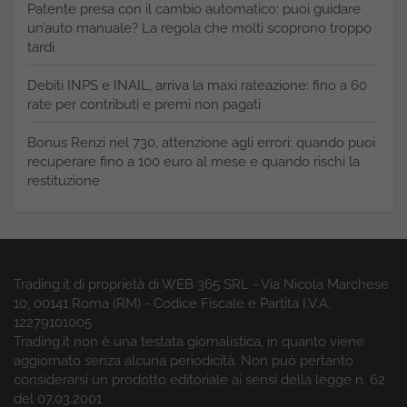
Patente presa con il cambio automatico: puoi guidare
un’auto manuale? La regola che molti scoprono troppo
tardi
Debiti INPS e INAIL, arriva la maxi rateazione: fino a 60
rate per contributi e premi non pagati
Bonus Renzi nel 730, attenzione agli errori: quando puoi
recuperare fino a 100 euro al mese e quando rischi la
restituzione
Trading.it di proprietà di WEB 365 SRL - Via Nicola Marchese
10, 00141 Roma (RM) - Codice Fiscale e Partita I.V.A.
12279101005
Trading.it non è una testata giornalistica, in quanto viene
aggiornato senza alcuna periodicità. Non può pertanto
considerarsi un prodotto editoriale ai sensi della legge n. 62
del 07.03.2001