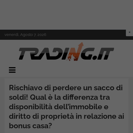
Skip
venerdì, Agosto 7, 2026
to
content
Il mondo del trading online
Trading.it
Rischiavo di perdere un sacco di
soldi! Qual è la differenza tra
disponibilità dell’immobile e
diritto di proprietà in relazione ai
bonus casa?