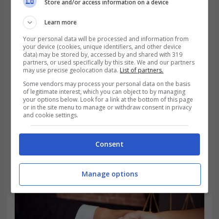
Store and/or access information on a device
Learn more
Your personal data will be processed and information from
your device (cookies, unique identifiers, and other device
data) may be stored by, accessed by and shared with 319
Arrivati a questo punto, bisogna
analizzare
partners, or used specifically by this site. We and our partners
may use precise geolocation data.
List of partners.
cosa comporta questa differenza tra
Some vendors may process your personal data on the basis
of legitimate interest, which you can object to by managing
disponibilità dell’immobile e diritto di
your options below. Look for a link at the bottom of this page
or in the site menu to manage or withdraw consent in privacy
proprietà.
Si è davanti una distinzione
and cookie settings.
importante perché sul fronte del reale pone
Consent
in essere delle situazioni specifiche.
Manage options