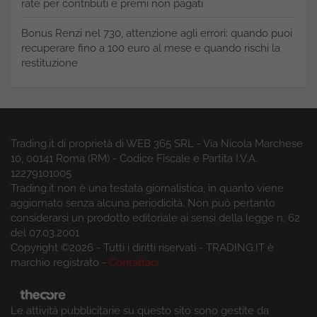
rate per contributi e premi non pagati
Bonus Renzi nel 730, attenzione agli errori: quando puoi
recuperare fino a 100 euro al mese e quando rischi la
restituzione
Trading.it di proprietà di WEB 365 SRL - Via Nicola Marchese
10, 00141 Roma (RM) - Codice Fiscale e Partita I.V.A.
12279101005
Trading.it non è una testata giornalistica, in quanto viene
aggiornato senza alcuna periodicità. Non può pertanto
considerarsi un prodotto editoriale ai sensi della legge n. 62
del 07.03.2001
Copyright ©2026 - Tutti i diritti riservati - TRADING.IT è
marchio registrato -
Contattaci
Le attività pubblicitarie su questo sito sono gestite da