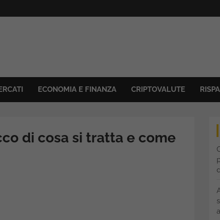
ERCATI
ECONOMIA E FINANZA
CRIPTOVALUTE
RISP
co di cosa si tratta e come
C
p
s
a