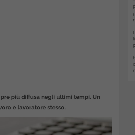
P
g
m
D
f
p
B
q
m
e più diffusa negli ultimi tempi. Un
avoro e lavoratore stesso.