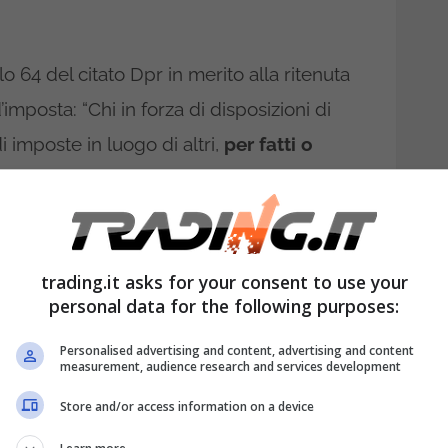
olo 64 del citato Dpr in merito alla ritenuta
imposta: “Chi in forza di disposizioni di
 imposte in luogo di altri,
per fatti o
he a titolo di acconto”. La visione
iferita al ruolo del sostituto di imposta che
i retribuzione del lavoratore la parte che
trading.it asks for your consent to use your
n un secondo momento all’Erario.
Le
personal data for the following purposes:
ono
per in due diverse percentuali
Personalised advertising and content, advertising and content
 o meno di determinate dinamiche.
measurement, audience research and services development
utti i dettagli di questa
Store and/or access information on a device