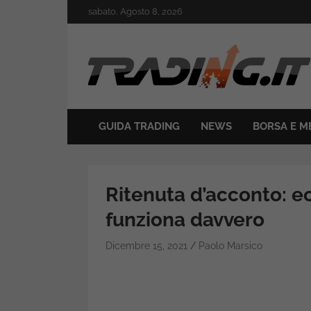
Skip
sabato, Agosto 8, 2026
to
content
Il mondo del trading online
Trading.it
GUIDA TRADING
NEWS
BORSA E M
Ritenuta d’acconto: ec
funziona davvero
Dicembre 15, 2021
Paolo Marsico