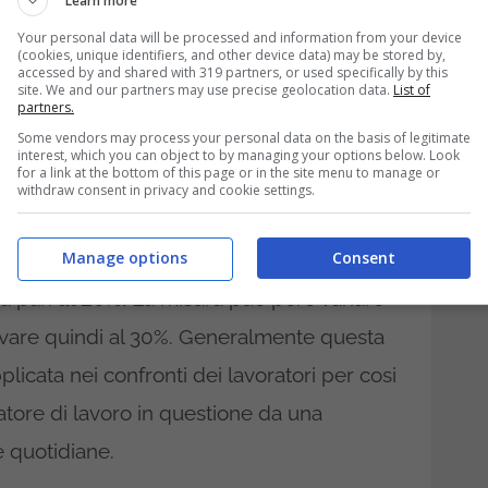
a modalità di prelievo
Learn more
Your personal data will be processed and information from your device
(cookies, unique identifiers, and other device data) may be stored by,
accessed by and shared with 319 partners, or used specifically by this
site. We and our partners may use precise geolocation data.
List of
ttenuta
, che come specificato in
partners.
Some vendors may process your personal data on the basis of legitimate
per cosi dire anticipato effettuato dal
interest, which you can object to by managing your options below. Look
for a link at the bottom of this page or in the site menu to manage or
econdo momento si preoccuperà poi di
withdraw consent in privacy and cookie settings.
nto spettante per conto dello stesso
Manage options
Consent
tenuta sul compenso spettante dal
ra pari
al 20%.
La misura può però variare
rivare quindi al 30%. Generalmente questa
plicata nei confronti dei lavoratori per cosi
atore di lavoro in questione da una
 quotidiane.