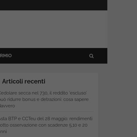
ARMIO
Articoli recenti
edolare secca nel 730, il reddito ‘escluso’
uò ridurre bonus e detrazioni: cosa sapere
davvero
Asta BTP e CCTeu del 28 maggio: rendimenti
otto osservazione con scadenze 5,10 e 20
nni