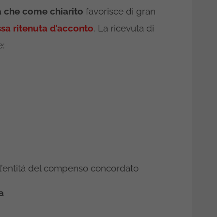
 che come chiarito
favorisce di gran
essa ritenuta d’acconto
. La ricevuta di
e:
 e l’entità del compenso concordato
a