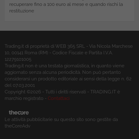
recuperare fino a 100 euro al mese e quando rischi la
restituzione
Trading.it di proprietà di WEB 365 SRL - Via Nicola Marchese
10, 00141 Roma (RM) - Codice Fiscale e Partita I.V.A.
12279101005
Trading.it non è una testata giornalistica, in quanto viene
aggiornato senza alcuna periodicità. Non può pertanto
considerarsi un prodotto editoriale ai sensi della legge n. 62
del 07.03.2001
Copyright ©2026 - Tutti i diritti riservati - TRADING.IT è
marchio registrato -
Contattaci
Le attività pubblicitarie su questo sito sono gestite da
theCoreAdv