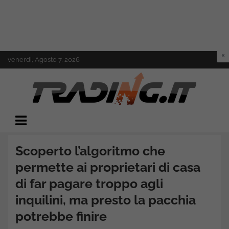
Skip
venerdì, Agosto 7, 2026
to
content
Il mondo del trading online
Trading.it
Scoperto l’algoritmo che
permette ai proprietari di casa
di far pagare troppo agli
inquilini, ma presto la pacchia
potrebbe finire