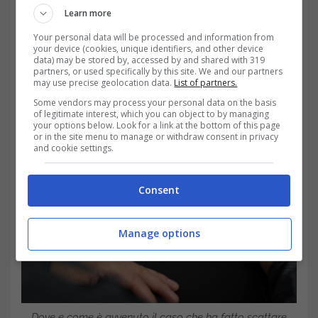
da una società tecnologica chiamata
Learn more
RealPage
, che gestisce software per il
Your personal data will be processed and information from
your device (cookies, unique identifiers, and other device
data) may be stored by, accessed by and shared with 319
settore immobiliare, ingaggiato dai grandi
partners, or used specifically by this site. We and our partners
may use precise geolocation data.
List of partners.
gruppi immobiliari, per influenzare i prezzi
Some vendors may process your personal data on the basis
del mercato locale.
of legitimate interest, which you can object to by managing
your options below. Look for a link at the bottom of this page
or in the site menu to manage or withdraw consent in privacy
and cookie settings.
Consent
Manage options
Dove e come è avvenuto il caso che ha fatto scattare