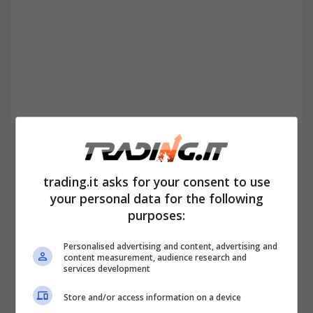
L’indagine che ha fatto scalpore
arriva
proprio dagli Stati Uniti
, dove le autorità
hanno avviato un’inchiesta sulle pratiche di
trading.it asks for your consent to use
your personal data for the following
alcuni gruppi immobiliari nelle città di
purposes:
Mobile e Birmingham, in Alabama.
Personalised advertising and content, advertising and
Secondo i documenti presentati, gli affittuari
content measurement, audience research and
services development
potrebbero aver pagato oltre il dovuto
Store and/or access information on a device
proprio a causa di un algoritmo sviluppato