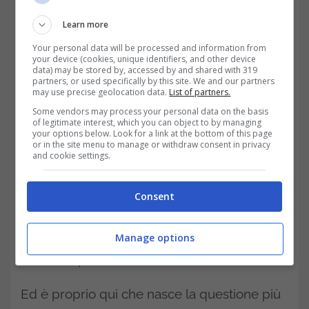
Learn more
Your personal data will be processed and information from
your device (cookies, unique identifiers, and other device
data) may be stored by, accessed by and shared with 319
partners, or used specifically by this site. We and our partners
may use precise geolocation data.
List of partners.
Some vendors may process your personal data on the basis
of legitimate interest, which you can object to by managing
your options below. Look for a link at the bottom of this page
La legge italiana impone che il
or in the site menu to manage or withdraw consent in privacy
and cookie settings.
licenziamento debba avvenire in forma
scritta
, come stabilito dalla legge 604/1966.
Consent
Questo significa che, in teoria, un messaggio
WhatsApp potrebbe essere valido, a patto
Manage options
che vi sia prova certa della sua ricezione.
Ed è proprio qui che nasce la questione più