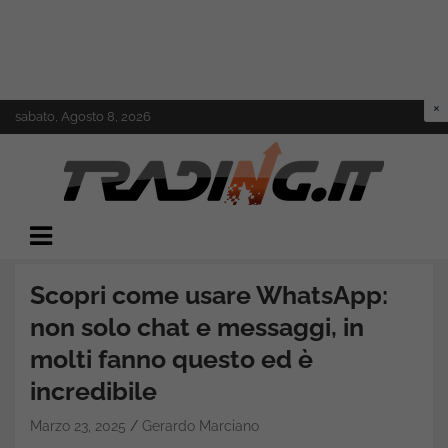
Skip
sabato, Agosto 8, 2026
to
content
Il mondo del trading online
Trading.it
Scopri come usare WhatsApp:
non solo chat e messaggi, in
molti fanno questo ed è
incredibile
Marzo 23, 2025
Gerardo Marciano