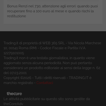
Bonus Renzi nel 730, attenzione agli errori: quando puoi
recuperare fino a 100 euro al mese e quando rischi la
restituzione
Trading.it di proprietà di WEB 365 SRL - Via Nicola Marchese
10, 00141 Roma (RM) - Codice Fiscale e Partita I.V.A.
12279101005
Trading.it non è una testata giornalistica, in quanto viene
aggiornato senza alcuna periodicità. Non può pertanto
considerarsi un prodotto editoriale ai sensi della legge n. 62
del 07.03.2001
Copyright ©2026 - Tutti i diritti riservati - TRADING.IT è
marchio registrato -
Contattaci
Le attività pubblicitarie su questo sito sono gestite da
theCoreAdv