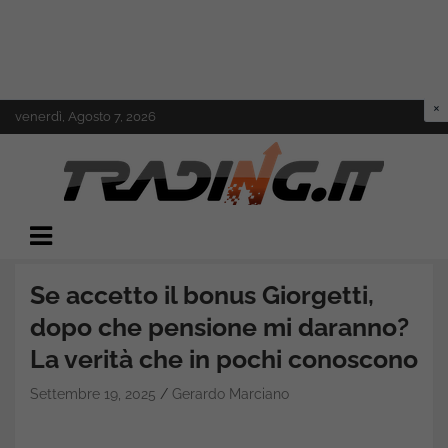
Skip
venerdì, Agosto 7, 2026
to
content
Il mondo del trading online
Trading.it
Se accetto il bonus Giorgetti,
dopo che pensione mi daranno?
La verità che in pochi conoscono
Settembre 19, 2025
Gerardo Marciano