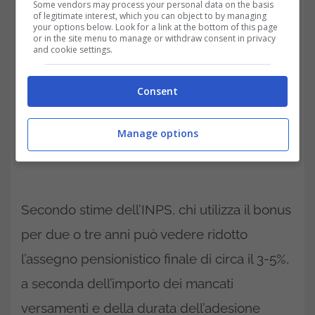
Some vendors may process your personal data on the basis
of legitimate interest, which you can object to by managing
your options below. Look for a link at the bottom of this page
or in the site menu to manage or withdraw consent in privacy
and cookie settings.
Consent
Manage options
Secondo stime dell’INPS, chi utilizza il bonus
per due o tre anni può vedere ridotto
l’assegno pensionistico finale di circa il 3-5%,
a seconda dell’importo dei mancati
versamenti e della durata dell’adesione