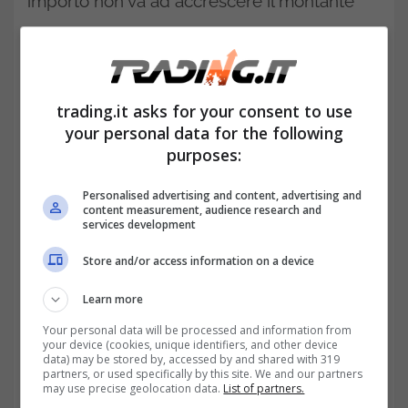
importo non va ad accrescere il montante
contributivo, ovvero quella base su cui si
calcola la futura pensione. E qui cominciano
le valutazioni da fare con attenzione.
trading.it asks for your consent to use
your personal data for the following
purposes:
Personalised advertising and content, advertising and
content measurement, audience research and
services development
Store and/or access information on a device
Learn more
Your personal data will be processed and information from
your device (cookies, unique identifiers, and other device
data) may be stored by, accessed by and shared with 319
partners, or used specifically by this site. We and our partners
Il bonus Giorgetti fa salire lo stipendio subito ma riduce
may use precise geolocation data.
List of partners.
l’importo della pensione futura-trading.it