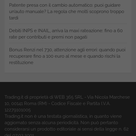
Patente presa con il cambio automatico: puoi guidare
un’auto manuale? La regola che molti scoprono troppo
tardi
Debiti INPS e INAIL, arriva la maxi rateazione: fino a 60
rate per contributi e premi non pagati
Bonus Renzi nel 730, attenzione agli errori: quando puoi
recuperare fino a 100 euro al mese e quando rischi la
restituzione
Trading.it di proprietà di WEB 365 SRL - Via Nicola Marchese
10, 00141 Roma (RM) - Codice Fiscale e Partita I.V.A.
12279101005
Trading.it non è una testata giornalistica, in quanto viene
aggiornato senza alcuna periodicità. Non può pertanto
considerarsi un prodotto editoriale ai sensi della legge n. 62
del 07.03.2001