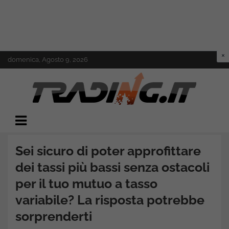
Skip
domenica, Agosto 9, 2026
to
content
Il mondo del trading online
Trading.it
Sei sicuro di poter approfittare
dei tassi più bassi senza ostacoli
per il tuo mutuo a tasso
variabile? La risposta potrebbe
sorprenderti