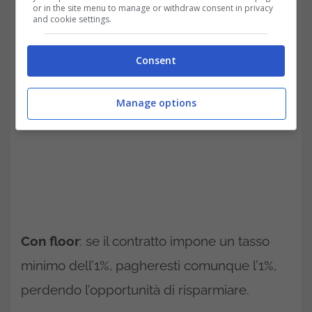
or in the site menu to manage or withdraw consent in privacy
and cookie settings.
è +1%, il tasso effettivo sarebbe 0,5%.
Consent
Manage options
Con floor
: se il contratto impone un tasso
minimo dell’1%, pagheresti comunque l’1%,
perdendo l’opportunità di risparmiare.