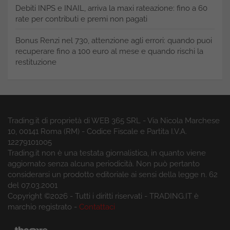
Debiti INPS e INAIL, arriva la maxi rateazione: fino a 60
rate per contributi e premi non pagati
Bonus Renzi nel 730, attenzione agli errori: quando puoi
recuperare fino a 100 euro al mese e quando rischi la
restituzione
Trading.it di proprietà di WEB 365 SRL - Via Nicola Marchese
10, 00141 Roma (RM) - Codice Fiscale e Partita I.V.A.
12279101005
Trading.it non è una testata giornalistica, in quanto viene
aggiornato senza alcuna periodicità. Non può pertanto
considerarsi un prodotto editoriale ai sensi della legge n. 62
del 07.03.2001
Copyright ©2026 - Tutti i diritti riservati - TRADING.IT è
marchio registrato -
Contattaci