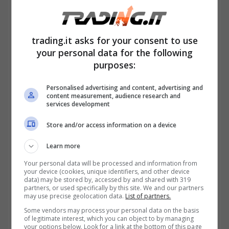
trading.it asks for your consent to use
your personal data for the following
Clausola floor quando i tassi non scendono mai troppo-
purposes:
trading.it
Perché questa clausola esiste? La risposta è
Personalised advertising and content, advertising and
content measurement, audience research and
semplice: è una tutela per la banca, che
services development
garantisce un rendimento minimo sul
Store and/or access information on a device
prestito. Tuttavia, per il mutuatario può
Learn more
rappresentare un ostacolo, soprattutto in
Your personal data will be processed and information from
your device (cookies, unique identifiers, and other device
periodi di tassi bassi o negativi.
data) may be stored by, accessed by and shared with 319
partners, or used specifically by this site. We and our partners
may use precise geolocation data.
List of partners.
Prendiamo un esempio pratico:
Some vendors may process your personal data on the basis
of legitimate interest, which you can object to by managing
Senza floor
: se l’Euribor è -0,5% e lo spread
your options below. Look for a link at the bottom of this page