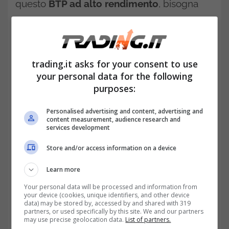
questo
BTP ad alto rendimento
, bisogna
guardare al suo prezzo: intorno a 61. Una
cifra bassa rispetto al valore nominale, che
spiega il rendimento elevato. Ma questo
trading.it asks for your consent to use
prezzo riflette anche il rischio legato alla
your personal data for the following
purposes:
lunghissima scadenza.
Personalised advertising and content, advertising and
content measurement, audience research and
services development
Store and/or access information on a device
Learn more
Your personal data will be processed and information from
your device (cookies, unique identifiers, and other device
data) may be stored by, accessed by and shared with 319
partners, or used specifically by this site. We and our partners
may use precise geolocation data.
List of partners.