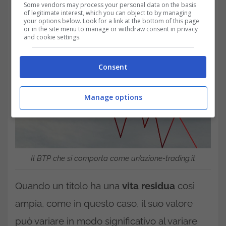
Some vendors may process your personal data on the basis
of legitimate interest, which you can object to by managing
your options below. Look for a link at the bottom of this page
or in the site menu to manage or withdraw consent in privacy
and cookie settings.
Consent
Manage options
Il BTP che si comporta come un’azione-trading.it
Quando un titolo ha una
vita residua
così
ampia, come in questo caso, il suo valore
può variare in modo significativo al variare