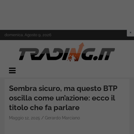
Skip
domenica, Agosto 9, 2026
to
content
Il mondo del trading online
Trading.it
Sembra sicuro, ma questo BTP
oscilla come un’azione: ecco il
titolo che fa parlare
Maggio 12, 2025
Gerardo Marciano