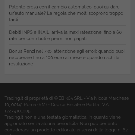
Patente presa con il cambio automatico: puoi guidare
un’auto manuale? La regola che molti scoprono troppo
tardi
Debiti INPS e INAIL, arriva la maxi rateazione: fino a 60
rate per contributi e premi non pagati
Bonus Renzi nel 730, attenzione agli errori: quando puoi
recuperare fino a 100 euro al mese e quando rischi la
restituzione
Trading.it di proprietà di WEB 365 SRL - Via Nicola Marchese
10, 00141 Roma (RM) - Codice Fiscale e Partita I.V.A.
12279101005
Trading.it non è una testata giornalistica, in quanto viene
aggiornato senza alcuna periodicità. Non può pertanto
considerarsi un prodotto editoriale ai sensi della legge n. 62