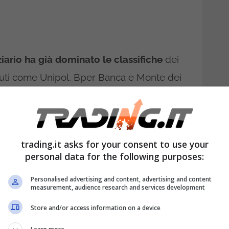
ziario ha già dominato le classifiche
dei
istituti come Unipol, Bper Banca e Monte dei
egistrare performance eccezionali. Inoltre
 rendimenti sul capitale stabili (attorno al
trading.it asks for your consent to use your
personal data for the following purposes:
 future, gli esperti prevedono che il
to finora, con buone performance grazie
Personalised advertising and content, advertising and content
measurement, audience research and services development
 contesto macroeconomico favorevole. Ma
Store and/or access information on a device
à belle sorprese
agli investitori, cerchiamo
i puntare.