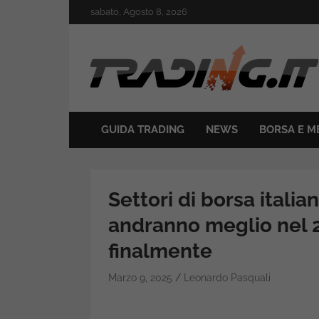
Skip
sabato, Agosto 8, 2026
to
content
Il mondo del trading online
Trading.it
GUIDA TRADING
NEWS
BORSA E M
Settori di borsa itali
andranno meglio nel 20
finalmente
Marzo 9, 2025
Leonardo Pasquali