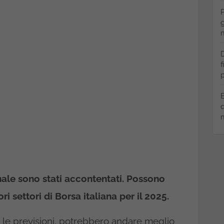
P
g
m
D
f
p
B
q
m
gnale sono stati accontentati. Possono
ri settori di Borsa italiana per il 2025.
o le previsioni, potrebbero andare meglio