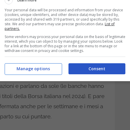
Learn more
Your personal data will be processed and information from your device
tare nel 2025? Le
(cookies, unique identifiers, and other device data) may be stored by,
accessed by and shared with 319 partners, or used specifically by this
site. We and our partners may use precise geolocation data.
List of
 italiana per gli
partners.
Some vendors may process your personal data on the basis of legitimate
interest, which you can object to by managing your options below. Look
for a link at the bottom of this page or in the site menu to manage or
withdraw consent in privacy and cookie settings.
 visto come
il settore finanziario può
nto per il 2025
. Importante concentrarsi
Manage options
Consent
perché le prestazioni dello scorso anno
tazioni e parlano da sole (le banche hanno
titoli della Borsa italiana nel 2024). E pare
ermata anche per le settimane e i mesi a
parto su cui puntare.