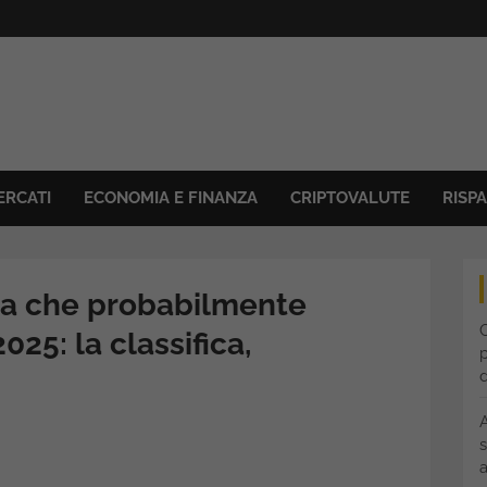
ERCATI
ECONOMIA E FINANZA
CRIPTOVALUTE
RISP
ana che probabilmente
C
25: la classifica,
p
s
a