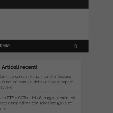
ARMIO
Articoli recenti
edolare secca nel 730, il reddito ‘escluso’
uò ridurre bonus e detrazioni: cosa sapere
davvero
Asta BTP e CCTeu del 28 maggio: rendimenti
otto osservazione con scadenze 5,10 e 20
nni