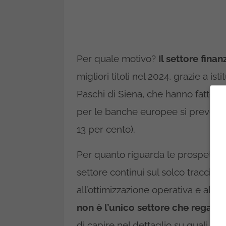
Per quale motivo?
Il settore finan
migliori titoli nel 2024, grazie a 
Paschi di Siena, che hanno fatto r
per le banche europee si prevedono
13 per cento).
Per quanto riguarda le prospettive
settore continui sul solco traccia
all’ottimizzazione operativa e al
non è l’unico settore che regaler
di capire nel dettaglio su quali altr