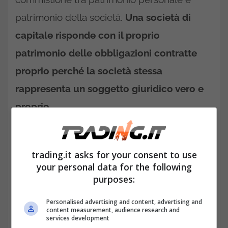
patrimonio della società.
Una società di
capitale risponde con il proprio
patrimonio delle obbligazioni contratte
proprio perché la società stessa
rappresenta un soggetto giuridico vero e
proprio.
Tuttavia,
potrebbe capitare che si passi da
una responsabilità limitata ad una
trading.it asks for your consent to use
your personal data for the following
responsabilità personale di tipo allargato
purposes:
anche in una S.r.l. ecco i casi.
Personalised advertising and content, advertising and
Il caso del “richiamo del capitale
content measurement, audience research and
services development
sottoscritto”