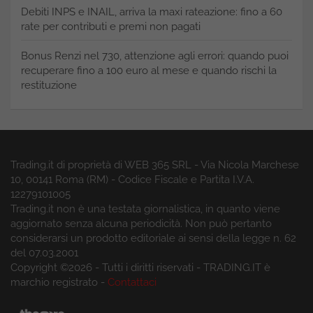
Debiti INPS e INAIL, arriva la maxi rateazione: fino a 60
rate per contributi e premi non pagati
Bonus Renzi nel 730, attenzione agli errori: quando puoi
recuperare fino a 100 euro al mese e quando rischi la
restituzione
Trading.it di proprietà di WEB 365 SRL - Via Nicola Marchese
10, 00141 Roma (RM) - Codice Fiscale e Partita I.V.A.
12279101005
Trading.it non è una testata giornalistica, in quanto viene
aggiornato senza alcuna periodicità. Non può pertanto
considerarsi un prodotto editoriale ai sensi della legge n. 62
del 07.03.2001
Copyright ©2026 - Tutti i diritti riservati - TRADING.IT è
marchio registrato -
Contattaci