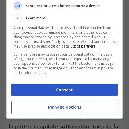
Store and/or access information on a device
Learn more
Your personal data will be processed and information from
your device (cookies, unique identifiers, and other device
data) may be stored by, accessed by and shared with 319
partners, or used specifically by this site. We and our partners
may use precise geolocation data.
List of partners.
Some vendors may process your personal data on the basis
of legitimate interest, which you can object to by managing
your options below. Look for a link at the bottom of this page
or in the site menu to manage or withdraw consent in privacy
and cookie settings.
Prendiamo ad esempio il caso in cui
vi siano
Consent
4 soci al 25% con un capitale sociale di 10
mila euro per un S.r.l; ogni socio sarà
Manage options
obbligato a corrispondere 2500 euro per
la parte di capitale sottoscritto.
Tuttavia, la