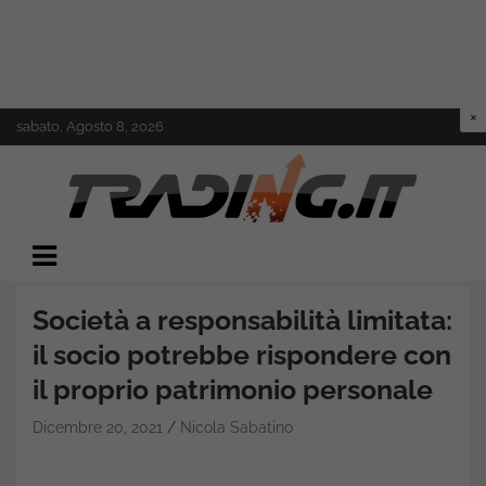
Skip
sabato, Agosto 8, 2026
to
content
Il mondo del trading online
Trading.it
Società a responsabilità limitata:
il socio potrebbe rispondere con
il proprio patrimonio personale
Dicembre 20, 2021
Nicola Sabatino