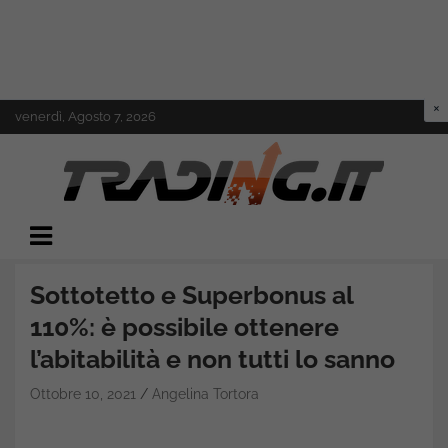
Skip
venerdì, Agosto 7, 2026
to
content
Il mondo del trading online
Trading.it
Sottotetto e Superbonus al
110%: è possibile ottenere
l’abitabilità e non tutti lo sanno
Ottobre 10, 2021
Angelina Tortora