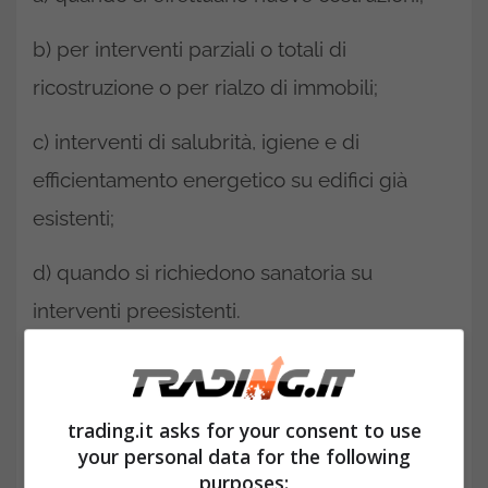
b) per interventi parziali o totali di
ricostruzione o per rialzo di immobili;
c) interventi di salubrità, igiene e di
efficientamento energetico su edifici già
esistenti;
d) quando si richiedono sanatoria su
interventi preesistenti.
LEGGI ANCHE>>>
Superbonus 110% con
proroga al 2023, ma problemi su costi e
trading.it asks for your consent to use
tempi di consegna
your personal data for the following
purposes: