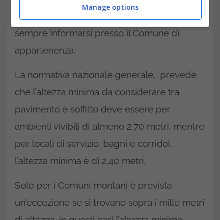
Manage options
condizioni diverse e quindi, conviene
sempre informarsi presso il Comune di
appartenenza.
La normativa nazionale generale, prevede
che l’altezza minima da considerare tra
pavimento è soffitto deve essere per
ambienti vivibili di almeno 2,70 metri, mentre
per locali di servizio, bagni e corridoi,
l’altezza minima è di 2,40 metri.
Solo per i Comuni montani è prevista
un’eccezione se si trovano sopra i mille metri
di altezza, in questi casi l’altezza minima