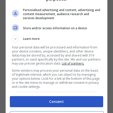
Personalised advertising and content, advertising and
content measurement, audience research and
services development
Store and/or access information on a device
Learn more
Your personal data will be processed and information from
your device (cookies, unique identifiers, and other device
data) may be stored by, accessed by and shared with 319
partners, or used specifically by this site. We and our partners
may use precise geolocation data.
List of partners.
I requisiti per l’abilità di una
Some vendors may process your personal data on the basis
mansarda
of legitimate interest, which you can object to by managing
your options below. Look for a link at the bottom of this page
or in the site menu to manage or withdraw consent in privacy
La prima cosa da considerare è l’altezza del
and cookie settings.
sottotetto ed il rapporto illuminazione e area
Consent
nell’ambiente. Da considerare che i Comuni
e le Regioni possono stabilire delle