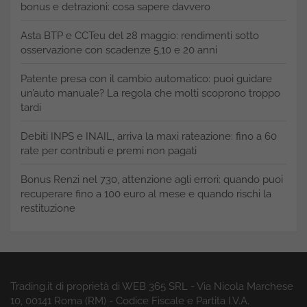
bonus e detrazioni: cosa sapere davvero
Asta BTP e CCTeu del 28 maggio: rendimenti sotto
osservazione con scadenze 5,10 e 20 anni
Patente presa con il cambio automatico: puoi guidare
un’auto manuale? La regola che molti scoprono troppo
tardi
Debiti INPS e INAIL, arriva la maxi rateazione: fino a 60
rate per contributi e premi non pagati
Bonus Renzi nel 730, attenzione agli errori: quando puoi
recuperare fino a 100 euro al mese e quando rischi la
restituzione
Trading.it di proprietà di WEB 365 SRL - Via Nicola Marchese
10, 00141 Roma (RM) - Codice Fiscale e Partita I.V.A.