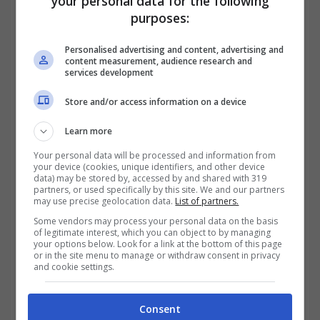
your personal data for the following
purposes:
Personalised advertising and content, advertising and
content measurement, audience research and
services development
Store and/or access information on a device
Learn more
Your personal data will be processed and information from
D’altra parte, il Nasdaq è noto per la sua
your device (cookies, unique identifiers, and other device
data) may be stored by, accessed by and shared with 319
partners, or used specifically by this site. We and our partners
forte concentrazione nel settore tecnologico
may use precise geolocation data.
List of partners.
e delle biotecnologie, con giganti come
Some vendors may process your personal data on the basis
of legitimate interest, which you can object to by managing
Apple, Amazon e Google tra i suoi pesi
your options below. Look for a link at the bottom of this page
or in the site menu to manage or withdraw consent in privacy
massimi. Questa caratteristica lo rende
and cookie settings.
particolarmente attraente per gli investitori
Consent
con un profilo più aggressivo, interessati a