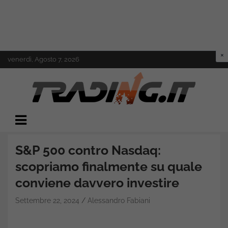
Skip
venerdì, Agosto 7, 2026
to
content
Il mondo del trading online
Trading.it
S&P 500 contro Nasdaq:
scopriamo finalmente su quale
conviene davvero investire
Settembre 22, 2024
Alessandro Fabiani