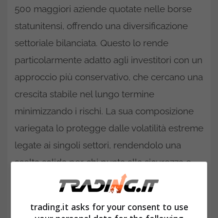
500 maggiori aziende quotate nelle borse
statunitensi, offrendo una diversificazione
settoriale bilanciata. Questo lo rende
particolarmente adatto agli investitori con un
approccio più conservativo, che cercano una
crescita stabile nel lungo termine
minimizzando i rischi. La sua composizione
variegata lo protegge dalle volatilità estreme
legate ai singoli settori, rendendolo una
scelta solida per chi punta alla sicurezza e
alla costanza dei rendimenti.
trading.it asks for your consent to use