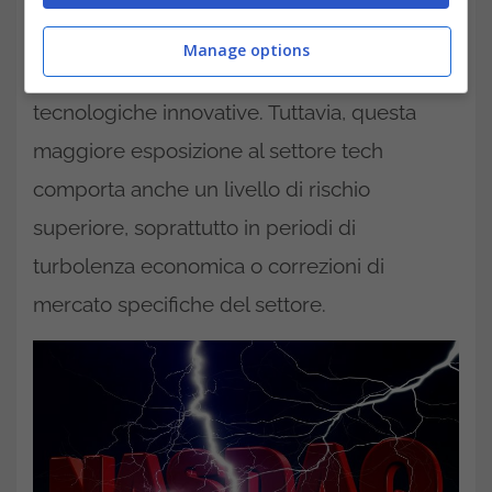
sfruttare le potenzialità di crescita
Manage options
esponenziale offerte dalle aziende
tecnologiche innovative. Tuttavia, questa
maggiore esposizione al settore tech
comporta anche un livello di rischio
superiore, soprattutto in periodi di
turbolenza economica o correzioni di
mercato specifiche del settore.