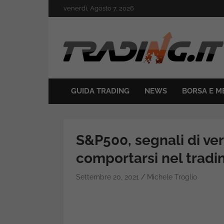
Skip
venerdì, Agosto 7, 2026
to
content
Il mondo del trading online
Trading.it
GUIDA TRADING
NEWS
BORSA E M
S&P500, segnali di ve
comportarsi nel tradi
Settembre 20, 2021
Michele Troglio