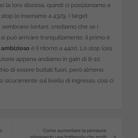
 la loro discesa, quindi ci posizioniamo a
o stop lo inseriamo a 4329. I target
e sembrano lontani, crediamo che se i
 si può arrivare tranquillamente, il primo è
ù
ambizioso
è il ritorno a 4400. Lo stop loss
uazione appena andiamo in gain di 8-10
chio di essere buttati fuori, però almeno
i sicuramente sul livello di ingresso, così ci
 e
Come aumentare la pensione
eliminando una trattenuta che molti