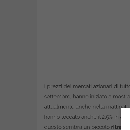
I prezzi dei mercati azionari di tut
settembre, hanno iniziato a mostr
attualmente anche nella mattinata
hanno toccato anche il 2,5% in al
questo sembra un piccolo
ritrac