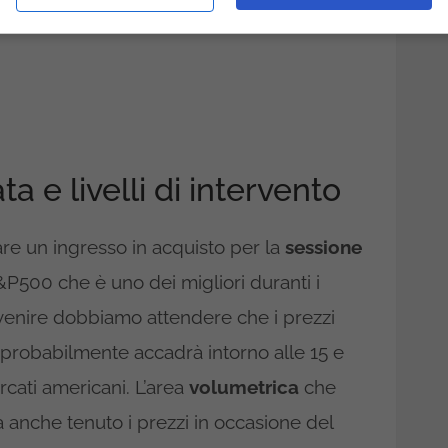
ta e livelli di intervento
e un ingresso in acquisto per la
sessione
S&P500 che è uno dei migliori duranti i
rvenire dobbiamo attendere che i prezzi
probabilmente accadrà intorno alle 15 e
cati americani. L’area
volumetrica
che
a anche tenuto i prezzi in occasione del