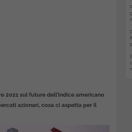
P
g
m
D
f
p
B
q
m
re 2021 sul future dell’indice americano
rcati azionari, cosa ci aspetta per il