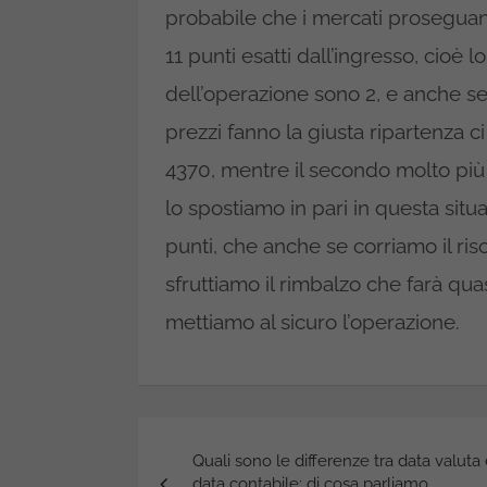
probabile che i mercati proseguano
11 punti esatti dall’ingresso, cioè l
dell’operazione sono 2, e anche s
prezzi fanno la giusta ripartenza ci
4370, mentre il secondo molto pi
lo spostiamo in pari in questa sit
punti, che anche se corriamo il ris
sfruttiamo il rimbalzo che farà quas
mettiamo al sicuro l’operazione.
Navigazione
Quali sono le differenze tra data valuta
articoli
data contabile: di cosa parliamo