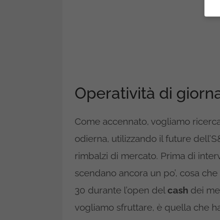
Operatività di giorna
Come accennato, vogliamo ricercar
odierna, utilizzando il future dell’
rimbalzi di mercato. Prima di inte
scendano ancora un po’, cosa che 
30 durante l’open del
cash
dei mer
vogliamo sfruttare, è quella che h