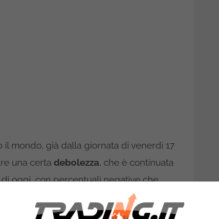
to il mondo, già dalla giornata di venerdì 17
are una certa
debolezza
, che è continuata
 di oggi, con percentuali negative che
cuni casi o situazioni. Momentaneamente
ciamento
tecnico, che era fisiologico dopo il