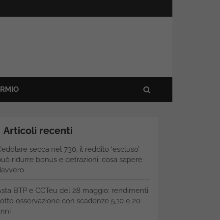
ARMIO
Articoli recenti
edolare secca nel 730, il reddito ‘escluso’
uò ridurre bonus e detrazioni: cosa sapere
davvero
Asta BTP e CCTeu del 28 maggio: rendimenti
otto osservazione con scadenze 5,10 e 20
nni