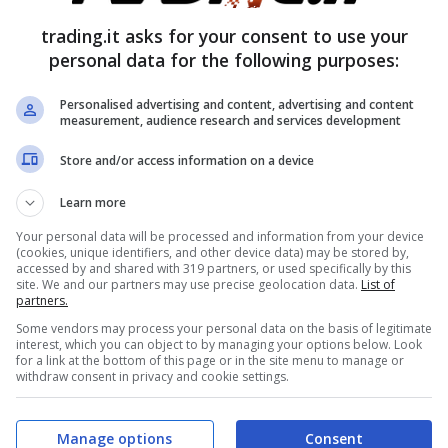
i che tra le altre cose stanno
trading.it asks for your consent to use your
personal data for the following purposes:
he faranno da spartiacque tra una
i prezzi.
Personalised advertising and content, advertising and content
measurement, audience research and services development
atività di breve termine, se i prezzi
Store and/or access information on a device
mo
sfruttare
, rimbalzeranno quasi
Learn more
long per la giornata si può ricercare,
Your personal data will be processed and information from your device
orare in acquisto, ci siamo
focalizzati
sui
(cookies, unique identifiers, and other device data) may be stored by,
accessed by and shared with 319 partners, or used specifically by this
con maggiore forza esplosiva sui rimbalzi e
site. We and our partners may use precise geolocation data.
List of
partners.
Some vendors may process your personal data on the basis of legitimate
interest, which you can object to by managing your options below. Look
for a link at the bottom of this page or in the site menu to manage or
withdraw consent in privacy and cookie settings.
Manage options
Consent