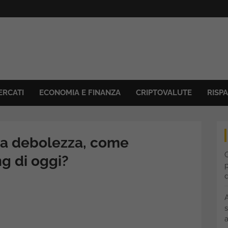
ERCATI
ECONOMIA E FINANZA
CRIPTOVALUTE
RISP
ra debolezza, come
C
ng di oggi?
p
s
a