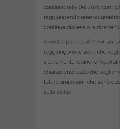
continuo rally del 2021, con i prezz
raggiungendo aree volumetriche c
continua discesa o la ripartenza de
A nostro parere, almeno per un’oper
raggiungono le zone che voglia
sicuramente, quindi un’operatività 
chiaramente dato che vogliamo lav
future americani, che sono quelli 
sulle salite.