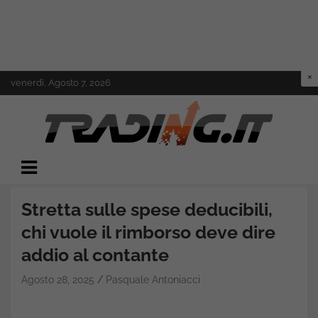
Skip
venerdì, Agosto 7, 2026
to
content
Il mondo del trading online
Trading.it
Stretta sulle spese deducibili,
chi vuole il rimborso deve dire
addio al contante
Agosto 28, 2025
Pasquale Antoniacci