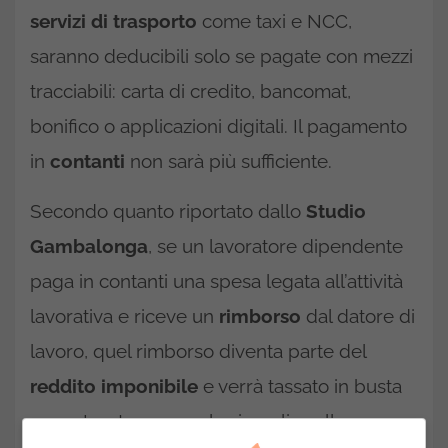
servizi di trasporto
come taxi e NCC,
saranno deducibili solo se pagate con mezzi
tracciabili: carta di credito, bancomat,
bonifico o applicazioni digitali. Il pagamento
in
contanti
non sarà più sufficiente.
Secondo quanto riportato dallo
Studio
Gambalonga
, se un lavoratore dipendente
paga in contanti una spesa legata all’attività
lavorativa e riceve un
rimborso
dal datore di
lavoro, quel rimborso diventa parte del
reddito imponibile
e verrà tassato in busta
paga. La stessa regola si applica alle