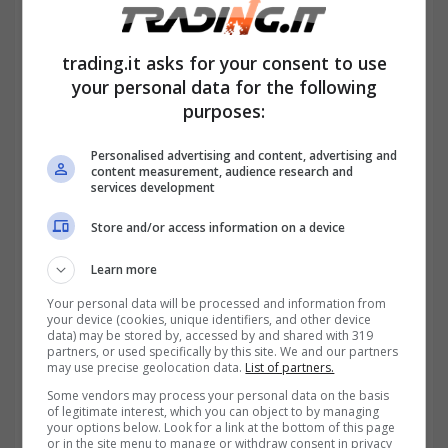
imprese: se il rimborso non è tracciato, non
potrà essere dedotto dal reddito d’impresa,
trading.it asks for your consent to use
incidendo sull’imponibile IRES e IRAP.
your personal data for the following
purposes:
Personalised advertising and content, advertising and
content measurement, audience research and
services development
Store and/or access information on a device
Learn more
Your personal data will be processed and information from
your device (cookies, unique identifiers, and other device
data) may be stored by, accessed by and shared with 319
partners, or used specifically by this site. We and our partners
may use precise geolocation data.
List of partners.
Pagamenti tracciabili: la nuova condizione per dedurre o
Some vendors may process your personal data on the basis
of legitimate interest, which you can object to by managing
rimborsare le spese – trading.it
your options below. Look for a link at the bottom of this page
or in the site menu to manage or withdraw consent in privacy