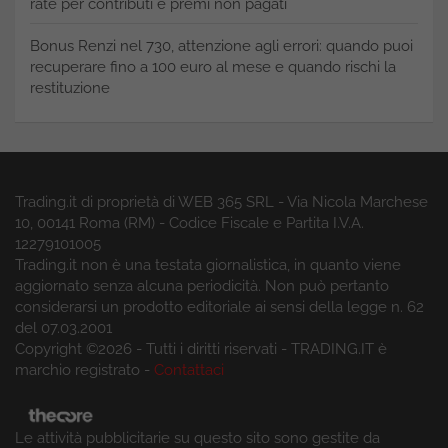
rate per contributi e premi non pagati
Bonus Renzi nel 730, attenzione agli errori: quando puoi
recuperare fino a 100 euro al mese e quando rischi la
restituzione
Trading.it di proprietà di WEB 365 SRL - Via Nicola Marchese
10, 00141 Roma (RM) - Codice Fiscale e Partita I.V.A.
12279101005
Trading.it non è una testata giornalistica, in quanto viene
aggiornato senza alcuna periodicità. Non può pertanto
considerarsi un prodotto editoriale ai sensi della legge n. 62
del 07.03.2001
Copyright ©2026 - Tutti i diritti riservati - TRADING.IT è
marchio registrato -
Contattaci
Le attività pubblicitarie su questo sito sono gestite da