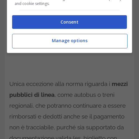
and cookie settings.
Consent
Manage options
Unica eccezione alla norma riguarda i
mezzi
pubblici di linea
, come autobus o treni
regionali, che potranno continuare a essere
rimborsati e dedotti anche se il pagamento
non è tracciabile, purché sia supportato da
documentazione valida (es. biglietto con