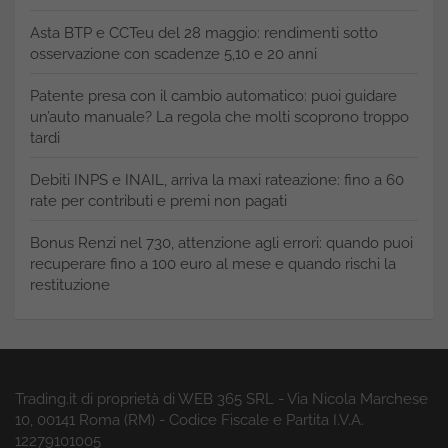
Asta BTP e CCTeu del 28 maggio: rendimenti sotto
osservazione con scadenze 5,10 e 20 anni
Patente presa con il cambio automatico: puoi guidare
un’auto manuale? La regola che molti scoprono troppo
tardi
Debiti INPS e INAIL, arriva la maxi rateazione: fino a 60
rate per contributi e premi non pagati
Bonus Renzi nel 730, attenzione agli errori: quando puoi
recuperare fino a 100 euro al mese e quando rischi la
restituzione
Trading.it di proprietà di WEB 365 SRL - Via Nicola Marchese
10, 00141 Roma (RM) - Codice Fiscale e Partita I.V.A.
12279101005