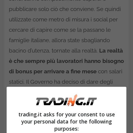
pubblicare solo ciò che conviene. Se quindi
utilizzate come metro di misura i social per
cercare di capire come se la passano le
famiglie italiane, allora state sbagliando
bacino d’utenza, tornate alla realtà.
La realtà
è che sempre più lavoratori hanno bisogno
di bonus per arrivare a fine mese
con salari
statici. Il Governo ha deciso di dare degli
aiuti per migliorare la situazione lavorativa di
alcuni cittadini e dall’altra parte incentivare le
aziende ad assumere. Vediamo come.
trading.it asks for your consent to use
your personal data for the following
purposes: