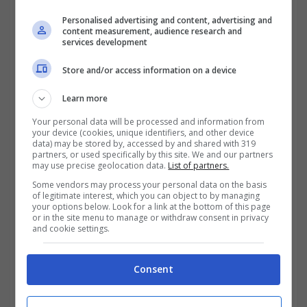
Personalised advertising and content, advertising and
content measurement, audience research and
services development
Store and/or access information on a device
Learn more
Your personal data will be processed and information from
your device (cookies, unique identifiers, and other device
data) may be stored by, accessed by and shared with 319
partners, or used specifically by this site. We and our partners
Bonus per lavoratori: tutte le
may use precise geolocation data.
List of partners.
Some vendors may process your personal data on the basis
agevolazioni dell’anno 2024 da
of legitimate interest, which you can object to by managing
your options below. Look for a link at the bottom of this page
poter richiedere
or in the site menu to manage or withdraw consent in privacy
and cookie settings.
Per il
2024
,
il Governo ha previsto
numerosi
Bonus
per famiglie e
Consent
lavoratori ma anche per
Partite IVA e