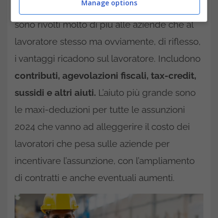
Manage options
imprese
di ogni dimensione. Gli incentivi
sono rivolti molto di più alle aziende che al
lavoratore stesso ma ovviamente, di riflesso,
i vantaggi ricadono sul lavoratore. Includono
contributi, agevolazioni fiscali, tax-credit,
sussidi e altri aiuti.
L’aiuto più grande sono
le maxi-deduzioni per tutte le assunzioni
2024 che vanno ad alleggerire il costo dei
lavoratori che pesa sulle aziende per
incentivare l’assunzione, con l’ampliamento
di contratti e anche eventuali aumenti.