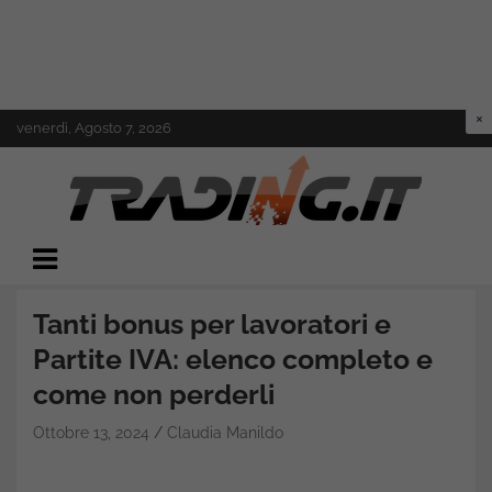
Skip
venerdì, Agosto 7, 2026
to
content
Il mondo del trading online
Trading.it
Tanti bonus per lavoratori e
Partite IVA: elenco completo e
come non perderli
Ottobre 13, 2024
Claudia Manildo