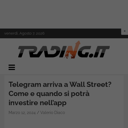
Skip
venerdì, Agosto 7, 2026
to
content
Il mondo del trading online
Trading.it
Telegram arriva a Wall Street?
Come e quando si potrà
investire nell’app
Marzo 12, 2024
Valerio Diaco