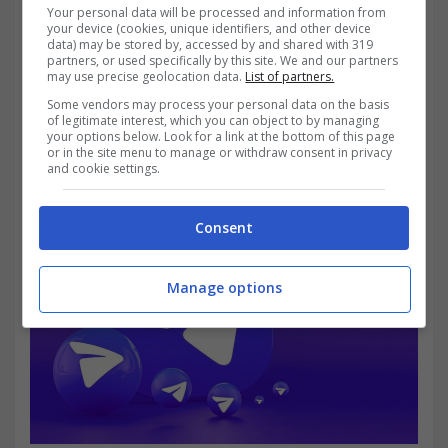
sono ancora sconosciuti. Secondo il FT,
Your personal data will be processed and information from
your device (cookies, unique identifiers, and other device
data) may be stored by, accessed by and shared with 319
Telegram probabilmente perseguirà una
partners, or used specifically by this site. We and our partners
may use precise geolocation data.
List of partners.
quotazione negli Stati Uniti dopo aver
Some vendors may process your personal data on the basis
realizzato un profitto e dopo che il mercato
of legitimate interest, which you can object to by managing
your options below. Look for a link at the bottom of this page
continuerà a essere ricettivo.
or in the site menu to manage or withdraw consent in privacy
and cookie settings.
Consent
Manage options