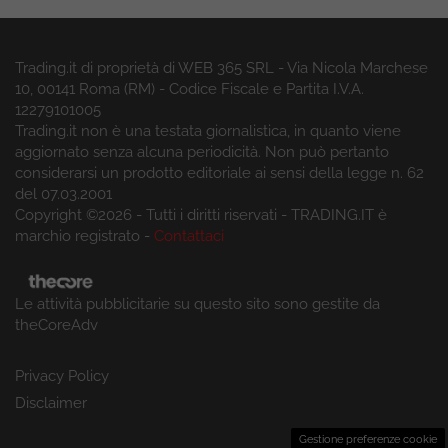
Trading.it di proprietà di WEB 365 SRL - Via Nicola Marchese
10, 00141 Roma (RM) - Codice Fiscale e Partita I.V.A.
12279101005
Trading.it non è una testata giornalistica, in quanto viene
aggiornato senza alcuna periodicità. Non può pertanto
considerarsi un prodotto editoriale ai sensi della legge n. 62
del 07.03.2001
Copyright ©2026 - Tutti i diritti riservati - TRADING.IT è
marchio registrato -
Contattaci
Le attività pubblicitarie su questo sito sono gestite da
theCoreAdv
Privacy Policy
Disclaimer
Gestione preferenze cookie