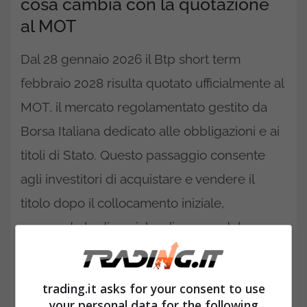
cosa cambia con la quotazione
al MOT
Dal 28 gennaio 2026 il Btp short term
febbraio 2028 risulta quotato ufficialmente al
MOT, il mercato regolamentato gestito da
Borsa Italiana dedicato alle obbligazioni e ai
titoli di Stato. Questo passaggio consente
agli investitori di acquistare e vendere il
titolo dopo il collocamento iniziale,
seguendo le dinamiche di prezzo del
mercato secondario.
trading.it asks for your consent to use
your personal data for the following