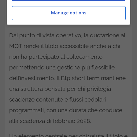
Btp short term febbraio 2028 tra le emissioni
Manage options
più osservate di inizio anno.
Dal punto di vista operativo, la quotazione al
MOT rende il titolo accessibile anche a chi
non ha partecipato al collocamento,
permettendo una gestione più flessibile
dell’investimento. Il Btp short term mantiene
una struttura pensata per chi privilegia
scadenze contenute e flussi cedolari
programmati, con una durata che conduce
alla scadenza di febbraio 2028.
Un elemento centrale per chi valuta il titolo è