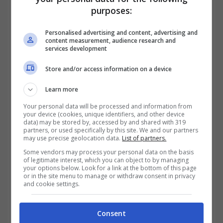
purposes:
Personalised advertising and content, advertising and
content measurement, audience research and
services development
Store and/or access information on a device
Learn more
Your personal data will be processed and information from
your device (cookies, unique identifiers, and other device
Il titolo arriva a questo appuntamento forte
data) may be stored by, accessed by and shared with 319
partners, or used specifically by this site. We and our partners
di un collocamento avvenuto il 27 gennaio
may use precise geolocation data.
List of partners.
2026, concluso con un’emissione pari a 3
Some vendors may process your personal data on the basis
of legitimate interest, which you can object to by managing
miliardi di euro a fronte di richieste
your options below. Look for a link at the bottom of this page
or in the site menu to manage or withdraw consent in privacy
and cookie settings.
complessive che hanno sfiorato i 4,91
miliardi di euro. Un dato che segnala un
Consent
interesse superiore all’offerta e che colloca il