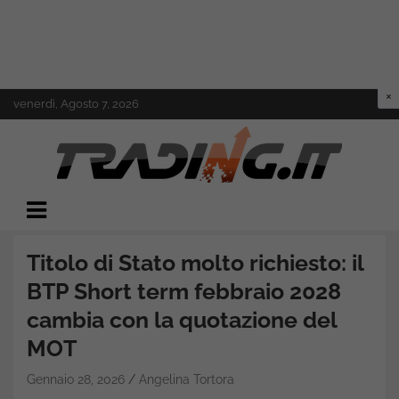
Skip
venerdì, Agosto 7, 2026
to
content
Il mondo del trading online
Trading.it
Titolo di Stato molto richiesto: il
BTP Short term febbraio 2028
cambia con la quotazione del
MOT
Gennaio 28, 2026
Angelina Tortora