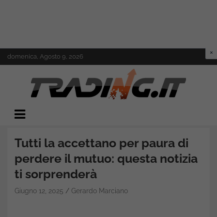
Skip
domenica, Agosto 9, 2026
to
content
Il mondo del trading online
Trading.it
Tutti la accettano per paura di
perdere il mutuo: questa notizia
ti sorprenderà
Giugno 12, 2025
Gerardo Marciano