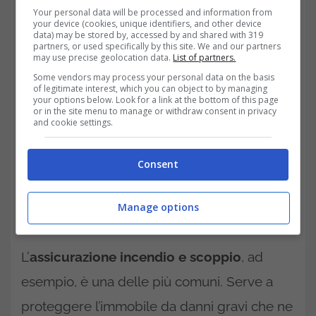
Your personal data will be processed and information from
Tra le coperture più frequentemente
your device (cookies, unique identifiers, and other device
data) may be stored by, accessed by and shared with 319
partners, or used specifically by this site. We and our partners
richieste c’è l’
assicurazione sulla vita
, che
may use precise geolocation data.
List of partners.
rappresenta una garanzia concreta in caso di
Some vendors may process your personal data on the basis
of legitimate interest, which you can object to by managing
eventi irreversibili. La banca viene tutelata, e
your options below. Look for a link at the bottom of this page
or in the site menu to manage or withdraw consent in privacy
l’eventuale debito non grava sugli eredi.
and cookie settings.
Insieme a questa, può essere richiesta
Consent
un’
assicurazione sull’immobile
,
obbligatoria nei casi in cui la casa funge da
Manage options
garanzia del finanziamento.
L’
assicurazione incendio e scoppio
, ad
esempio, è una delle più comuni. Serve a
proteggere l’immobile da danni gravi che ne