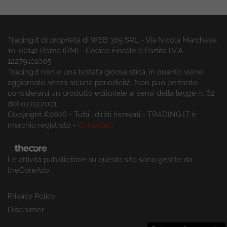
Trading.it di proprietà di WEB 365 SRL - Via Nicola Marchese
10, 00141 Roma (RM) - Codice Fiscale e Partita I.V.A.
12279101005
Trading.it non è una testata giornalistica, in quanto viene
aggiornato senza alcuna periodicità. Non può pertanto
considerarsi un prodotto editoriale ai sensi della legge n. 62
del 07.03.2001
Copyright ©2026 - Tutti i diritti riservati - TRADING.IT è
marchio registrato -
Contattaci
Le attività pubblicitarie su questo sito sono gestite da
theCoreAdv
Privacy Policy
Disclaimer