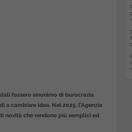
P
g
m
D
f
p
B
q
m
stali fossero sinonimo di burocrazia
rati a cambiare idea. Nel 2025, l’Agenzia
ti novità che rendono più semplici ed