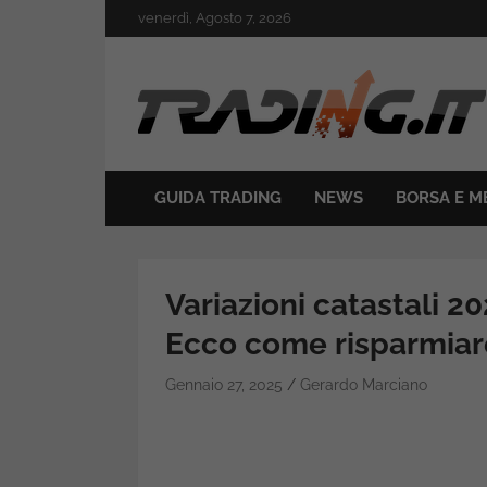
Skip
venerdì, Agosto 7, 2026
to
content
Il mondo del trading online
Trading.it
GUIDA TRADING
NEWS
BORSA E M
Variazioni catastali 20
Ecco come risparmia
Gennaio 27, 2025
Gerardo Marciano