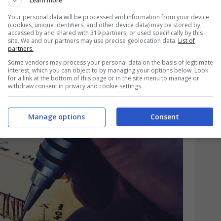
vvierà l’aggiornamento automatico delle
Learn more
Your personal data will be processed and information from your device
esso del titolare di diritti come usufrutto,
(cookies, unique identifiers, and other device data) may be stored by,
accessed by and shared with 319 partners, or used specifically by this
co? Alessio vive in un appartamento in cui
site. We and our partners may use precise geolocation data.
List of
partners.
iene un diritto di godimento. Con il
Some vendors may process your personal data on the basis of legitimate
catastale sarà aggiornata
interest, which you can object to by managing your options below. Look
for a link at the bottom of this page or in the site menu to manage or
withdraw consent in privacy and cookie settings.
liminando l’usufrutto e riconoscendo
Manage options
Consent