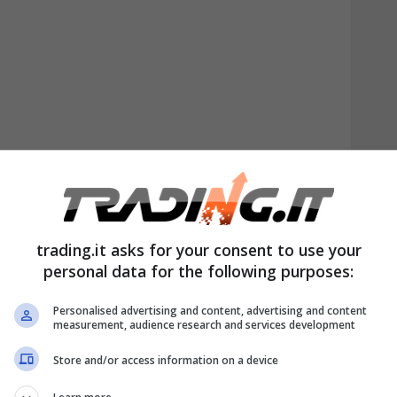
ome questi aggiornamenti possono
trading.it asks for your consent to use your
n operazioni veloci e intuitive.
personal data for the following purposes:
atici: semplificazione
Personalised advertising and content, advertising and content
measurement, audience research and services development
tastali
Store and/or access information on a device