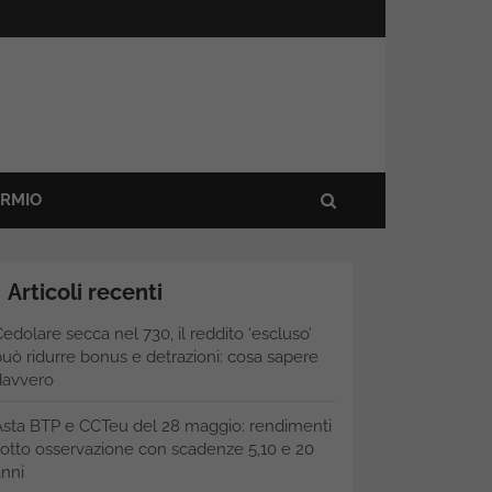
ARMIO
Articoli recenti
edolare secca nel 730, il reddito ‘escluso’
uò ridurre bonus e detrazioni: cosa sapere
davvero
Asta BTP e CCTeu del 28 maggio: rendimenti
otto osservazione con scadenze 5,10 e 20
nni