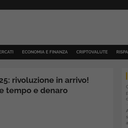
ERCATI
ECONOMIA E FINANZA
CRIPTOVALUTE
RISP
25: rivoluzione in arrivo!
C
re tempo e denaro
p
s
a