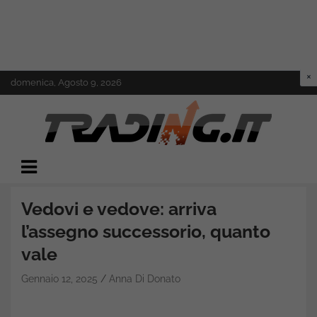
Skip
domenica, Agosto 9, 2026
to
content
Il mondo del trading online
Trading.it
Vedovi e vedove: arriva
l’assegno successorio, quanto
vale
Gennaio 12, 2025
Anna Di Donato