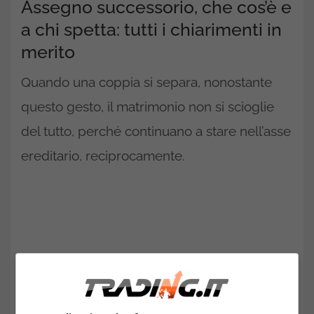
Assegno successorio, che cos’è e
a chi spetta: tutti i chiarimenti in
merito
Quando una coppia si separa, nonostante
questo gesto, il matrimonio non si scioglie
del tutto, perché continuano a stare nell’asse
ereditario, reciprocamente.