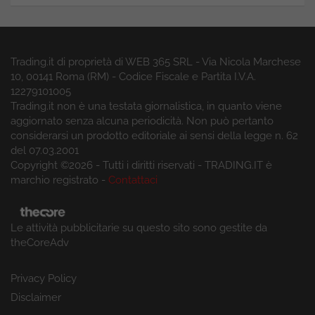
Trading.it di proprietà di WEB 365 SRL - Via Nicola Marchese
10, 00141 Roma (RM) - Codice Fiscale e Partita I.V.A.
12279101005
Trading.it non è una testata giornalistica, in quanto viene
aggiornato senza alcuna periodicità. Non può pertanto
considerarsi un prodotto editoriale ai sensi della legge n. 62
del 07.03.2001
Copyright ©2026 - Tutti i diritti riservati - TRADING.IT è
marchio registrato -
Contattaci
Le attività pubblicitarie su questo sito sono gestite da
theCoreAdv
Privacy Policy
Disclaimer