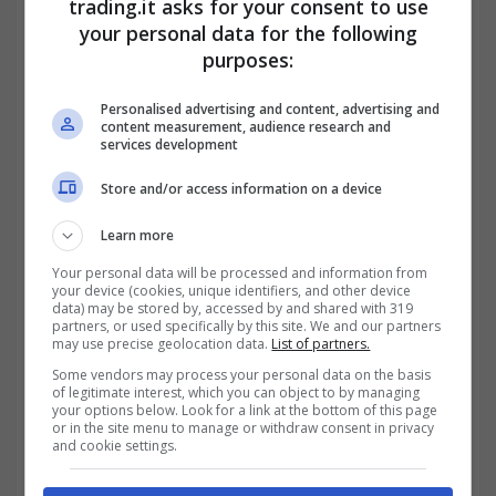
trading.it asks for your consent to use
your personal data for the following
purposes:
Personalised advertising and content, advertising and
content measurement, audience research and
services development
Store and/or access information on a device
Learn more
Your personal data will be processed and information from
your device (cookies, unique identifiers, and other device
data) may be stored by, accessed by and shared with 319
partners, or used specifically by this site. We and our partners
may use precise geolocation data.
List of partners.
Some vendors may process your personal data on the basis
of legitimate interest, which you can object to by managing
your options below. Look for a link at the bottom of this page
Assegno successorio, che cos’è e a chi spetta: tutti i
or in the site menu to manage or withdraw consent in privacy
and cookie settings.
chiarimenti in merito-trading.it