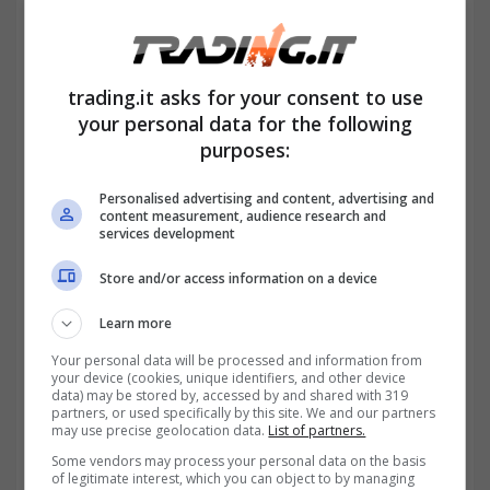
quali il dipendente è assente dal lavoro ma
per cui l’INPS stabilisce il riconoscimento di
trading.it asks for your consent to use
contributi utili per la pensione.
your personal data for the following
purposes:
Personalised advertising and content, advertising and
content measurement, audience research and
services development
Store and/or access information on a device
Learn more
Your personal data will be processed and information from
your device (cookies, unique identifiers, and other device
data) may be stored by, accessed by and shared with 319
partners, or used specifically by this site. We and our partners
may use precise geolocation data.
List of partners.
NASpI e contributi figurativi: come andare in pensione
Some vendors may process your personal data on the basis
sfruttando la disoccupazione (trading.it)
of legitimate interest, which you can object to by managing