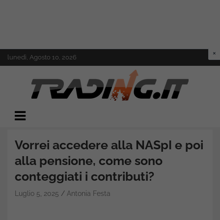
Skip
lunedì, Agosto 10, 2026
to
content
Il mondo del trading online
Trading.it
Vorrei accedere alla NASpI e poi
alla pensione, come sono
conteggiati i contributi?
Luglio 5, 2025
Antonia Festa