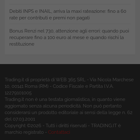
Debiti INPS e INAIL, arriva la maxi rateazione: fino a 60
rate per contributi e premi non pagati
Bonus Renzi nel 730, attenzione agli errori: quando puoi
recuperare fino a 100 euro al mese e quando rischi la
restituzione
Trading.it di proprietà di WEB 365 SRL - Via Nicola Marchese
10, 00141 Roma (RM) - Codice Fiscale e Partita I.V.A.
12279101005
Trading.it non è una testata giornalistica, in quanto viene
aggiornato senza alcuna periodicità. Non può pertanto
considerarsi un prodotto editoriale ai sensi della legge n. 62
del 07.03.2001
Copyright ©2026 - Tutti i diritti riservati - TRADING.IT è
marchio registrato -
Contattaci