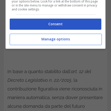
your options below. Look for a link at the bottom of this page
or in the site menu to manage or withdraw consent in privacy
and cookie settings.
Consent
Manage options
In base a quanto stabilito dall’
art. 12 del
Decreto Legislativo n. 22/2015
, la
contribuzione figurativa viene riconosciuta in
maniera automatica, senza dover presentare
alcuna domanda da parte del futuro