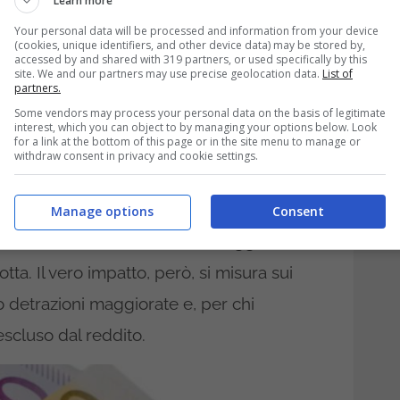
Learn more
e e nuovi scaglioni Irpef:
Your personal data will be processed and information from your device
scale
(cookies, unique identifiers, and other device data) may be stored by,
accessed by and shared with 319 partners, or used specifically by this
site. We and our partners may use precise geolocation data.
List of
partners.
l passaggio da quattro a tre scaglioni Irpef.
Some vendors may process your personal data on the basis of legitimate
interest, which you can object to by managing your options below. Look
e però modifica il peso fiscale su diverse
for a link at the bottom of this page or in the site menu to manage or
withdraw consent in privacy and cookie settings.
e sono:
23% fino a 28.000 euro
,
35% da
e i 50.000 euro
.
Manage options
Consent
.000 e 28.000 euro vede un vantaggio
tta. Il vero impatto, però, si misura sui
o detrazioni maggiorate e, per chi
cluso dal reddito.