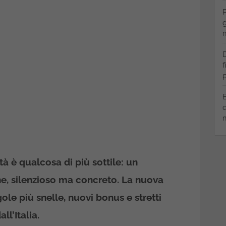
P
g
m
D
f
p
B
q
m
ltà è qualcosa di più sottile: un
, silenzioso ma concreto. La nuova
ole più snelle, nuovi bonus e stretti
ll’Italia.