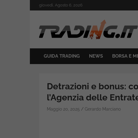
Skip
giovedì, Agosto 6, 2026
to
content
Il mondo del trading online
Trading.it
GUIDA TRADING
NEWS
BORSA E M
Detrazioni e bonus: c
l’Agenzia delle Entrat
Maggio 20, 2025
Gerardo Marciano