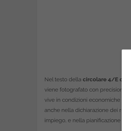
Nel testo della
circolare 4/E dell
viene fotografato con precisione. Le
vive in condizioni economiche fragi
anche nella dichiarazione dei reddi
impiego, e nella pianificazione fami