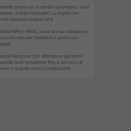
atente presa con il cambio automatico: puoi
uidare un’auto manuale? La regola che
olti scoprono troppo tardi
ebiti INPS e INAIL, arriva la maxi rateazione:
ino a 60 rate per contributi e premi non
agati
onus Renzi nel 730, attenzione agli errori:
uando puoi recuperare fino a 100 euro al
ese e quando rischi la restituzione