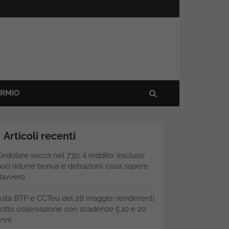
ARMIO
Articoli recenti
edolare secca nel 730, il reddito ‘escluso’
uò ridurre bonus e detrazioni: cosa sapere
davvero
Asta BTP e CCTeu del 28 maggio: rendimenti
otto osservazione con scadenze 5,10 e 20
nni