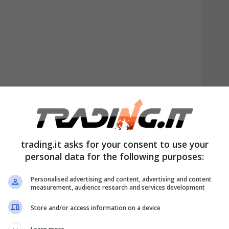
’Agenzia delle Entrate
, il cambiamento
trading.it asks for your consent to use your
personal data for the following purposes:
 novità toccano chi lavora, chi ha figli, chi
li. Gli effetti si vedranno in busta paga, ma
Personalised advertising and content, advertising and content
measurement, audience research and services development
ti, nelle scelte di chi valuta un secondo
Store and/or access information on a device
liare.