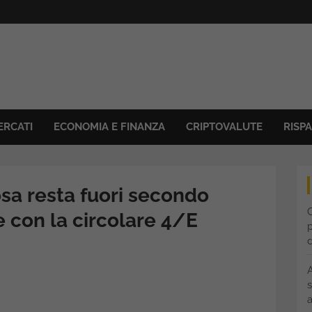
ERCATI
ECONOMIA E FINANZA
CRIPTOVALUTE
RISP
osa resta fuori secondo
C
e con la circolare 4/E
p
s
a