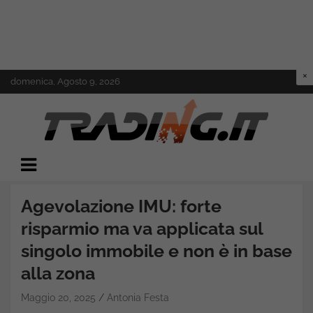
Skip
domenica, Agosto 9, 2026
to
content
Il mondo del trading online
Trading.it
Agevolazione IMU: forte
risparmio ma va applicata sul
singolo immobile e non è in base
alla zona
Maggio 20, 2025
Antonia Festa