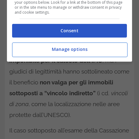
your options below. Look for a link at the bottom of this page
or in the site menu to manage or withdraw consent in privacy
and cookie settings.
IMU al 50% per gli immobili di interesse storico e artistico:
le ultime novità dalla Casssazione (trading.it)
Consent
In particolare, questa tipologia di fabbricati
gode della
riduzione del 50% della base
Manage options
imponibile per il calcolo dell’IMU
, ma i
giudici di legittimità hanno sottolineato come
il beneficio
non valga per gli immobili
sottoposti a “vincolo indiretto”
(i cd.
vincoli
di zona
, come la localizzazione nelle aree
protette dall’UNESCO).
Il caso sottoposto all’esame della Cassazione