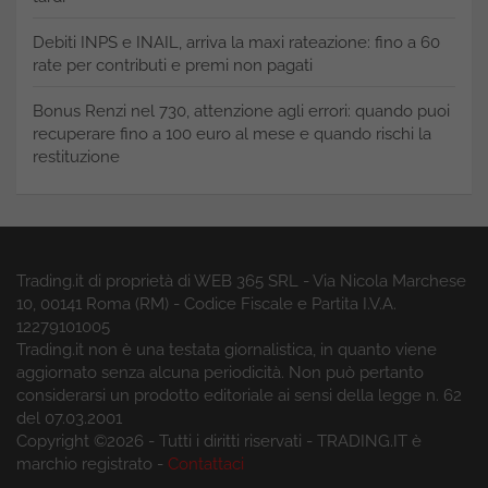
Debiti INPS e INAIL, arriva la maxi rateazione: fino a 60
rate per contributi e premi non pagati
Bonus Renzi nel 730, attenzione agli errori: quando puoi
recuperare fino a 100 euro al mese e quando rischi la
restituzione
Trading.it di proprietà di WEB 365 SRL - Via Nicola Marchese
10, 00141 Roma (RM) - Codice Fiscale e Partita I.V.A.
12279101005
Trading.it non è una testata giornalistica, in quanto viene
aggiornato senza alcuna periodicità. Non può pertanto
considerarsi un prodotto editoriale ai sensi della legge n. 62
del 07.03.2001
Copyright ©2026 - Tutti i diritti riservati - TRADING.IT è
marchio registrato -
Contattaci