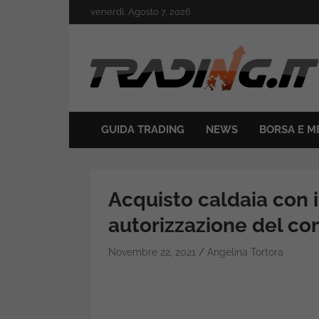
Skip
venerdì, Agosto 7, 2026
to
content
Il mondo del trading online
Trading.it
GUIDA TRADING
NEWS
BORSA E M
Acquisto caldaia con 
autorizzazione del co
Novembre 22, 2021
Angelina Tortora