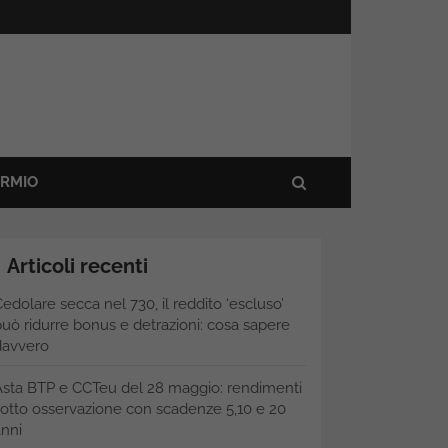
ARMIO
Articoli recenti
edolare secca nel 730, il reddito ‘escluso’
uò ridurre bonus e detrazioni: cosa sapere
davvero
Asta BTP e CCTeu del 28 maggio: rendimenti
otto osservazione con scadenze 5,10 e 20
nni