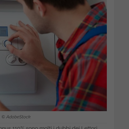
o © AdobeStock
onus 110% sono molti i dubbi dei Lettori,