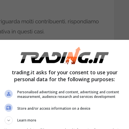
 riguarda molti contribuenti, rispondiamo
iva in questi casi.
n il Superbonus 110%
ne del condominio
trading.it asks for your consent to use your
ne della sola caldaia non rientra tra gli
personal data for the following purposes:
uperbonus 100% per il singolo appartamento
Personalised advertising and content, advertising and content
perbonus 110% detta regole precise con
measurement, audience research and services development
ugli interventi effettuati. Inoltre, la maxi
Store and/or access information on a device
mento della doppia classe energetica
Learn more
noltre, un altro aspetto da considerare che