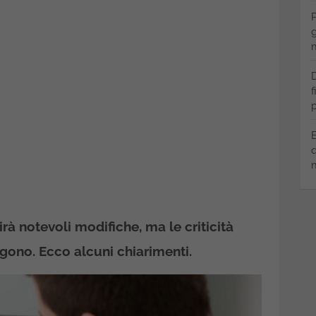
P
g
m
D
f
p
B
q
m
à notevoli modifiche, ma le criticità
ngono. Ecco alcuni chiarimenti.