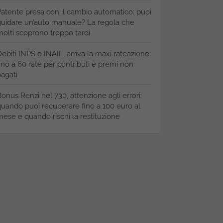
atente presa con il cambio automatico: puoi
uidare un’auto manuale? La regola che
olti scoprono troppo tardi
ebiti INPS e INAIL, arriva la maxi rateazione:
ino a 60 rate per contributi e premi non
agati
onus Renzi nel 730, attenzione agli errori:
uando puoi recuperare fino a 100 euro al
ese e quando rischi la restituzione