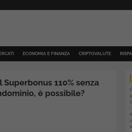
ERCATI
ECONOMIA E FINANZA
CRIPTOVALUTE
RISP
il Superbonus 110% senza
C
ndominio, è possibile?
p
s
a