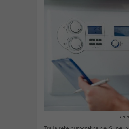
Fot
Tra la rete burocratica del Superb