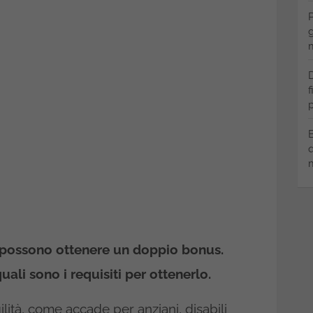
P
g
m
D
f
p
B
q
m
), possono ottenere un doppio bonus.
ali sono i requisiti per ottenerlo.
ità, come accade per anziani, disabili