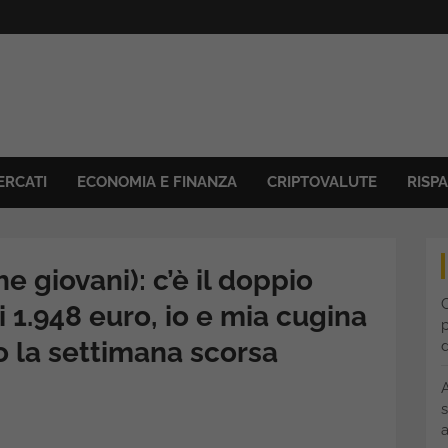
ERCATI
ECONOMIA E FINANZA
CRIPTOVALUTE
RISP
he giovani): c’è il doppio
C
 1.948 euro, io e mia cugina
p
o la settimana scorsa
s
a