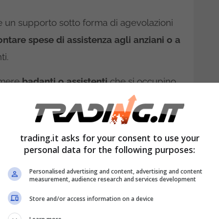
 un supporto sotto forma di agevolazioni
ontare spese di assistenza agli anziani o a
ti.
umere
badanti o assistenti
che si occupino
tidiane, come
cucina
re, aiutare la persona a
e. Oppure, ci sono spese per tenere i propri
nza.
trading.it asks for your consent to use your
personal data for the following purposes:
ri costi per visite mediche, fisioterapia,
Personalised advertising and content, advertising and content
lazioni fiscali per alleviare questi costi,
measurement, audience research and services development
osa consistono.
Store and/or access information on a device
doppio bonus: chi può