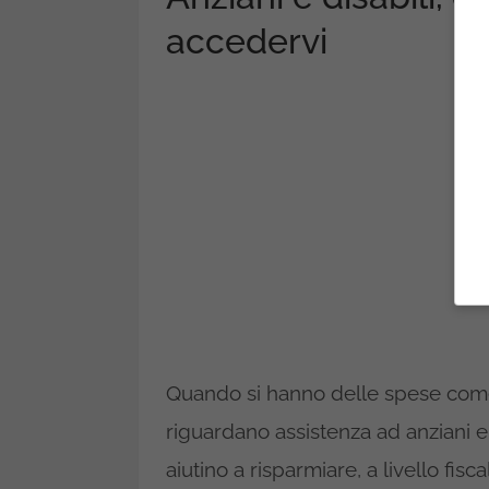
accedervi
Quando si hanno delle spese come
riguardano assistenza ad anziani e
aiutino a risparmiare, a livello fisca