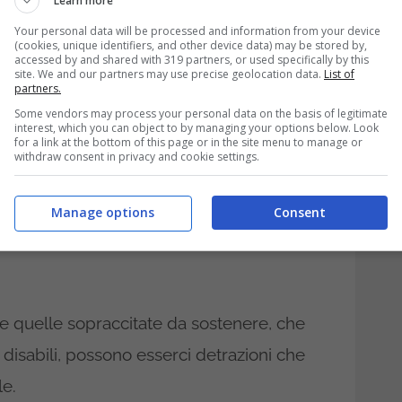
Learn more
Your personal data will be processed and information from your device
(cookies, unique identifiers, and other device data) may be stored by,
accessed by and shared with 319 partners, or used specifically by this
site. We and our partners may use precise geolocation data.
List of
partners.
Some vendors may process your personal data on the basis of legitimate
interest, which you can object to by managing your options below. Look
for a link at the bottom of this page or in the site menu to manage or
withdraw consent in privacy and cookie settings.
Manage options
Consent
 quelle sopraccitate da sostenere, che
 disabili, possono esserci detrazioni che
le.