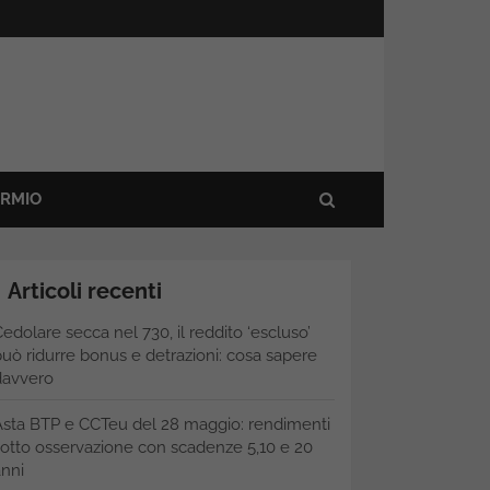
ARMIO
Articoli recenti
edolare secca nel 730, il reddito ‘escluso’
uò ridurre bonus e detrazioni: cosa sapere
davvero
Asta BTP e CCTeu del 28 maggio: rendimenti
otto osservazione con scadenze 5,10 e 20
nni