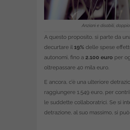
Anziani e disabili, doppi
A questo proposito, si parte da u
decurtare il
19%
delle spese effet
autonomi, fino a
2.100 euro
per og
oltrepassare 40 mila euro.
E ancora, c’è una ulteriore detrazi
raggiungere 1.549 euro, per contrib
le suddette collaboratrici. Se si i
detrazione, al suo massimo, si pu