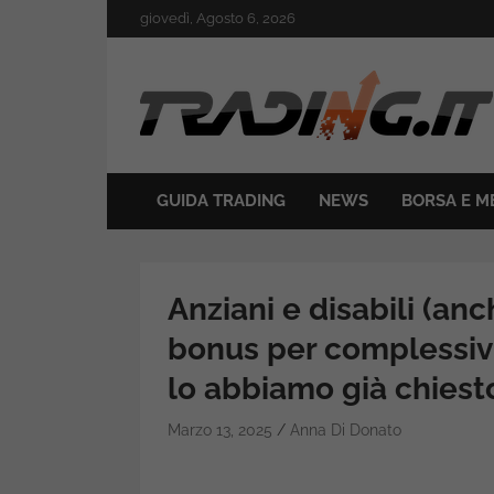
Skip
giovedì, Agosto 6, 2026
to
content
Il mondo del trading online
Trading.it
GUIDA TRADING
NEWS
BORSA E M
Anziani e disabili (anc
bonus per complessivi
lo abbiamo già chiest
Marzo 13, 2025
Anna Di Donato