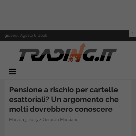
Skip
giovedì, Agosto 6, 2026
to
content
Il mondo del trading online
Trading.it
Pensione a rischio per cartelle
esattoriali? Un argomento che
molti dovrebbero conoscere
Marzo 13, 2025
Gerardo Marciano