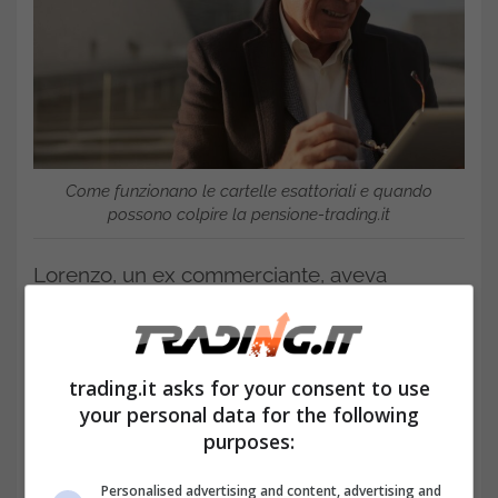
Come funzionano le cartelle esattoriali e quando
possono colpire la pensione-trading.it
Lorenzo, un ex commerciante, aveva
smesso di versare i contributi negli ultimi
anni di attività. Quando ha chiesto la
trading.it asks for your consent to use
pensione di vecchiaia, ha scoperto che gli
your personal data for the following
mancava un anno di contributi per
purposes:
raggiungere il minimo richiesto. Il suo debito
Personalised advertising and content, advertising and