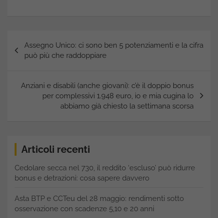
Navigazione
Assegno Unico: ci sono ben 5 potenziamenti e la cifra
articoli
può più che raddoppiare
Anziani e disabili (anche giovani): c’è il doppio bonus
per complessivi 1.948 euro, io e mia cugina lo
abbiamo già chiesto la settimana scorsa
Articoli recenti
Cedolare secca nel 730, il reddito ‘escluso’ può ridurre
bonus e detrazioni: cosa sapere davvero
Asta BTP e CCTeu del 28 maggio: rendimenti sotto
osservazione con scadenze 5,10 e 20 anni