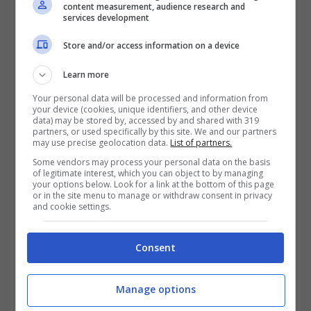
risultava in una
cartella esattoriale
e, finché
content measurement, audience research and
services development
non l’avesse saldata, non avrebbe potuto
Store and/or access information on a device
ricevere la pensione. Alla fine, ha dovuto
Learn more
pagare gli arretrati per sbloccare la sua
Your personal data will be processed and information from
posizione.
your device (cookies, unique identifiers, and other device
data) may be stored by, accessed by and shared with 319
partners, or used specifically by this site. We and our partners
Se invece sei già pensionato, come Cristina,
may use precise geolocation data.
List of partners.
l’
Agenzia delle Entrate
può chiedere
Some vendors may process your personal data on the basis
of legitimate interest, which you can object to by managing
your options below. Look for a link at the bottom of this page
all’INPS di trattenere una parte del tuo
or in the site menu to manage or withdraw consent in privacy
and cookie settings.
assegno per coprire il debito. Cristina, ex
impiegata pubblica, si è vista decurtare il
Consent
pignoramento della pensione
ogni mese a
causa di vecchie imposte non versate.
Manage options
Fortunatamente, ha potuto rateizzare il