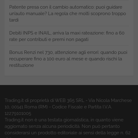
Patente presa con il cambio automatico: puoi guidare
un’auto manuale? La regola che molti scoprono troppo
tardi
Debiti INPS e INAIL, arriva la maxi rateazione: fino a 60
rate per contributi e premi non pagati
Bonus Renzi nel 730, attenzione agli errori: quando puoi
recuperare fino a 100 euro al mese e quando rischi la
restituzione
Trading.it di proprietà di WEB 365 SRL - Via Nicola Marchese
10, 00141 Roma (RM) - Codice Fiscale e Partita I.V.A.
12279101005
Trading.it non è una testata giornalistica, in quanto viene
aggiornato senza alcuna periodicità. Non può pertanto
considerarsi un prodotto editoriale ai sensi della legge n. 62