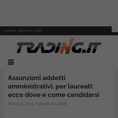
Skip
giovedì, Agosto 6, 2026
to
content
Il mondo del trading online
Trading.it
Assunzioni addetti
amministrativi, per laureati:
ecco dove e come candidarsi
Marzo 29, 2023
Claudia Savanelli