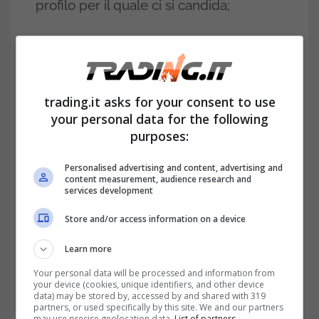
profilo per il quale ci si candida;
laurea in ambito giuridico
ed esperienza
di almeno due anni presso studi
professionali legali, per coloro che si
trading.it asks for your consent to use
candidano come addetto amministrativo
your personal data for the following
purposes:
area legale;
Personalised advertising and content, advertising and
laurea
in qualsiasi disciplina ed
content measurement, audience research and
services development
esperienza di almeno 2 anni maturata
Store and/or access information on a device
nella gestione di procedure di gara di
Learn more
appalto, per coloro che si candidano nel
Your personal data will be processed and information from
profilo di addetto amministrativo settore
your device (cookies, unique identifiers, and other device
data) may be stored by, accessed by and shared with 319
procurement.
partners, or used specifically by this site. We and our partners
may use precise geolocation data.
List of partners.