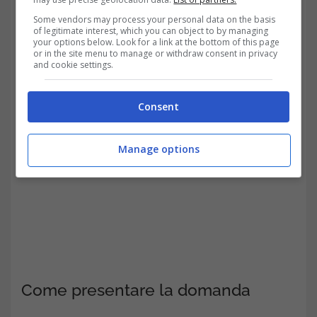
Leggi anche:
Assunzioni in Comune da
Some vendors may process your personal data on the basis
of legitimate interest, which you can object to by managing
your options below. Look for a link at the bottom of this page
subito, fai presto a candidarti, la scadenza è
or in the site menu to manage or withdraw consent in privacy
and cookie settings.
vicina
Consent
Manage options
Come presentare la domanda