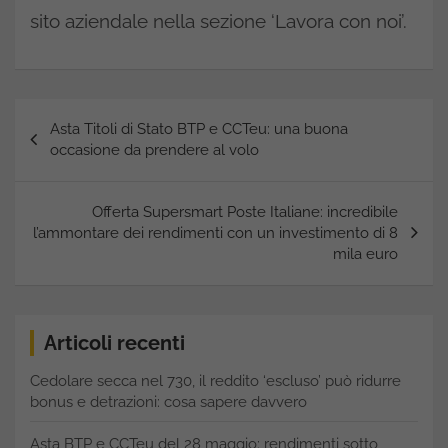
sito aziendale nella sezione ‘Lavora con noi’.
Navigazione
Asta Titoli di Stato BTP e CCTeu: una buona
articoli
occasione da prendere al volo
Offerta Supersmart Poste Italiane: incredibile
l’ammontare dei rendimenti con un investimento di 8
mila euro
Articoli recenti
Cedolare secca nel 730, il reddito ‘escluso’ può ridurre
bonus e detrazioni: cosa sapere davvero
Asta BTP e CCTeu del 28 maggio: rendimenti sotto