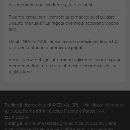
osservazione con scadenze 5,10 e 20 anni
Patente presa con il cambio automatico: puoi guidare
un’auto manuale? La regola che molti scoprono troppo
tardi
Debiti INPS e INAIL, arriva la maxi rateazione: fino a 60
rate per contributi e premi non pagati
Bonus Renzi nel 730, attenzione agli errori: quando puoi
recuperare fino a 100 euro al mese e quando rischi la
restituzione
Trading.it di proprietà di WEB 365 SRL - Via Nicola Marchese
10, 00141 Roma (RM) - Codice Fiscale e Partita I.V.A.
12279101005
Trading.it non è una testata giornalistica, in quanto viene
aggiornato senza alcuna periodicità. Non può pertanto