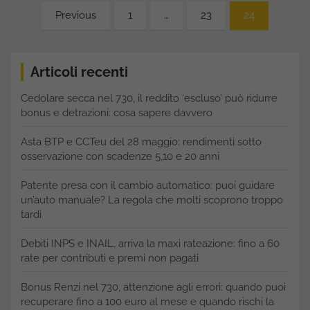
Paginazione
Previous
1
…
23
24
degli
articoli
Articoli recenti
Cedolare secca nel 730, il reddito ‘escluso’ può ridurre
bonus e detrazioni: cosa sapere davvero
Asta BTP e CCTeu del 28 maggio: rendimenti sotto
osservazione con scadenze 5,10 e 20 anni
Patente presa con il cambio automatico: puoi guidare
un’auto manuale? La regola che molti scoprono troppo
tardi
Debiti INPS e INAIL, arriva la maxi rateazione: fino a 60
rate per contributi e premi non pagati
Bonus Renzi nel 730, attenzione agli errori: quando puoi
recuperare fino a 100 euro al mese e quando rischi la