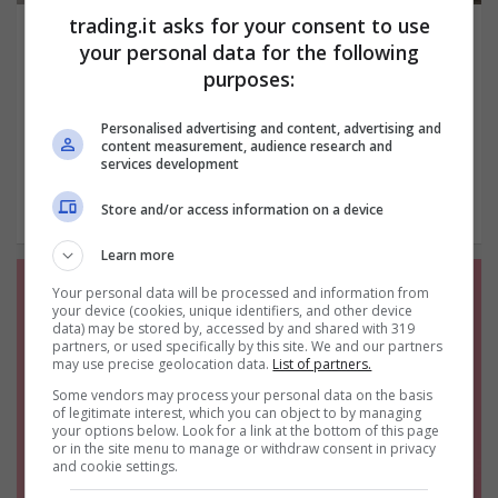
trading.it asks for your consent to use
Aiuti di Stato Covid: è importante conoscere
your personal data for the following
le scadenze per evitare pericolose sanzioni
purposes:
Giugno 26, 2022
Antonia Festa
È fondamentale conoscere le date di
Personalised advertising and content, advertising and
content measurement, audience research and
scadenza per la trasmissione
services development
dell’autodichiarazione Aiuti di Stato Covid e…
Store and/or access information on a device
Learn more
Your personal data will be processed and information from
your device (cookies, unique identifiers, and other device
data) may be stored by, accessed by and shared with 319
partners, or used specifically by this site. We and our partners
may use precise geolocation data.
List of partners.
Some vendors may process your personal data on the basis
of legitimate interest, which you can object to by managing
your options below. Look for a link at the bottom of this page
or in the site menu to manage or withdraw consent in privacy
and cookie settings.