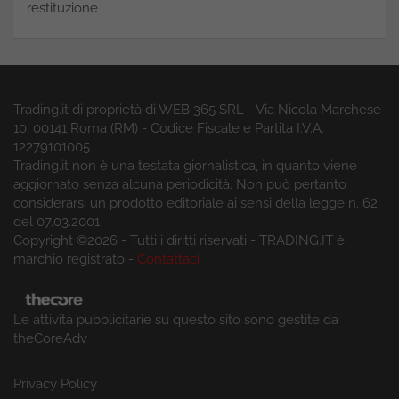
restituzione
Trading.it di proprietà di WEB 365 SRL - Via Nicola Marchese
10, 00141 Roma (RM) - Codice Fiscale e Partita I.V.A.
12279101005
Trading.it non è una testata giornalistica, in quanto viene
aggiornato senza alcuna periodicità. Non può pertanto
considerarsi un prodotto editoriale ai sensi della legge n. 62
del 07.03.2001
Copyright ©2026 - Tutti i diritti riservati - TRADING.IT è
marchio registrato -
Contattaci
Le attività pubblicitarie su questo sito sono gestite da
theCoreAdv
Privacy Policy