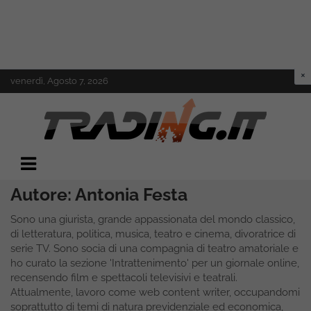
Skip
venerdì, Agosto 7, 2026
to
content
Il mondo del trading online
Trading.it
Autore:
Antonia Festa
Sono una giurista, grande appassionata del mondo classico,
di letteratura, politica, musica, teatro e cinema, divoratrice di
serie TV. Sono socia di una compagnia di teatro amatoriale e
ho curato la sezione 'Intrattenimento' per un giornale online,
recensendo film e spettacoli televisivi e teatrali.
Attualmente, lavoro come web content writer, occupandomi
soprattutto di temi di natura previdenziale ed economica,